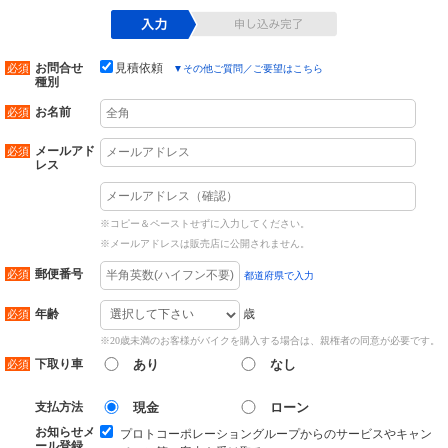
お問合せ
見積依頼
▼
その他ご質問／ご要望はこちら
種別
お名前
メールアド
レス
※コピー＆ペーストせずに入力してください。
※メールアドレスは販売店に公開されません。
郵便番号
都道府県で入力
歳
年齢
※20歳未満のお客様がバイクを購入する場合は、親権者の同意が必要です。
下取り車
あり
なし
支払方法
現金
ローン
お知らせメ
プロトコーポレーショングループからのサービスやキャン
ール登録