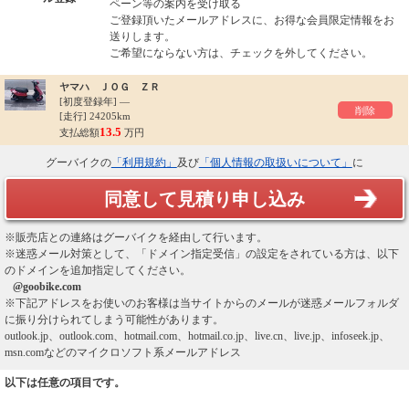
ペーン等の案内を受け取る
ご登録頂いたメールアドレスに、お得な会員限定情報をお
送りします。
ご希望にならない方は、チェックを外してください。
ヤマハ ＪＯＧ ＺＲ
[初度登録年]
―
削除
[走行] 24205km
13.5
支払総額
万円
グーバイクの
「利用規約」
及び
「個人情報の取扱いについて」
に
同意して見積り申し込み
※販売店との連絡はグーバイクを経由して行います。
※迷惑メール対策として、「ドメイン指定受信」の設定をされている方は、以下
のドメインを追加指定してください。
@goobike.com
※下記アドレスをお使いのお客様は当サイトからのメールが迷惑メールフォルダ
に振り分けられてしまう可能性があります。
outlook.jp、outlook.com、hotmail.com、hotmail.co.jp、live.cn、live.jp、infoseek.jp、
msn.comなどのマイクロソフト系メールアドレス
以下は任意の項目です。