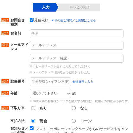
お問合せ
見積依頼
▼
その他ご質問／ご要望はこちら
種別
お名前
メールアド
レス
※コピー＆ペーストせずに入力してください。
※メールアドレスは販売店に公開されません。
郵便番号
都道府県で入力
歳
年齢
※20歳未満のお客様がバイクを購入する場合は、親権者の同意が必要です。
下取り車
あり
なし
支払方法
現金
ローン
お知らせメ
プロトコーポレーショングループからのサービスやキャン
ール登録