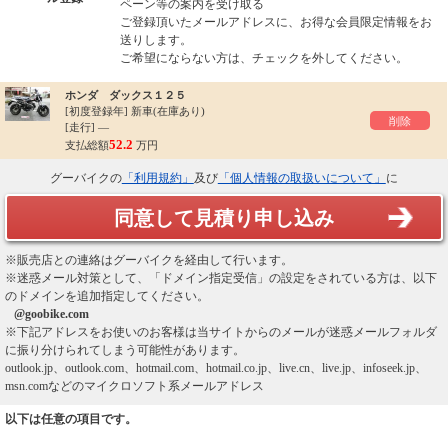
ペーン等の案内を受け取る
ご登録頂いたメールアドレスに、お得な会員限定情報をお
送りします。
ご希望にならない方は、チェックを外してください。
ホンダ ダックス１２５
[初度登録年]
新車(在庫あり)
削除
[走行] ―
52.2
支払総額
万円
グーバイクの
「利用規約」
及び
「個人情報の取扱いについて」
に
同意して見積り申し込み
※販売店との連絡はグーバイクを経由して行います。
※迷惑メール対策として、「ドメイン指定受信」の設定をされている方は、以下
のドメインを追加指定してください。
@goobike.com
※下記アドレスをお使いのお客様は当サイトからのメールが迷惑メールフォルダ
に振り分けられてしまう可能性があります。
outlook.jp、outlook.com、hotmail.com、hotmail.co.jp、live.cn、live.jp、infoseek.jp、
msn.comなどのマイクロソフト系メールアドレス
以下は任意の項目です。