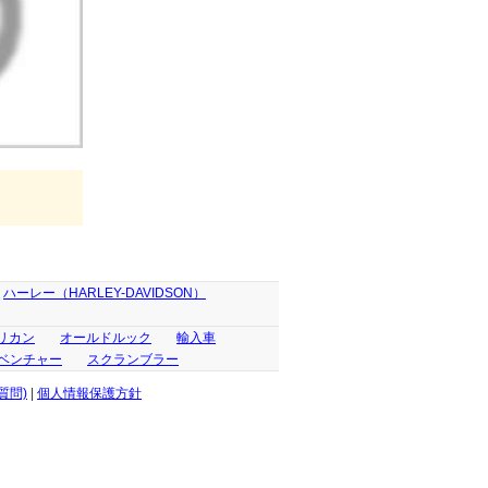
ハーレー（HARLEY-DAVIDSON）
リカン
オールドルック
輸入車
ベンチャー
スクランブラー
質問)
|
個人情報保護方針