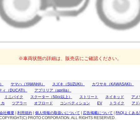
※車両状態の詳細は、販売店にご確認ください。
A）
ヤマハ（YAMAHA）
スズキ（SUZUKI）
カワサキ（KAWASAKI）
ィ（DUCATI）
アプリリア（aprilia）
ミニバイク
スクーター（50cc以上）
ストリート
ネイキッド
アメ
リカ
ツアラー
オフロード
コンペティション
EV
トライク
アド
会社概要
|
利用規約
|
個人情報の取扱いについて
|
広告掲載について
|
FAQ(よくある
COPYRIGHT(C) PROTO CORPORATION. ALL RIGHTS RESERVED.