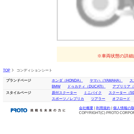
※車両状態の詳細
TOP
コンディションシート
ブランドページ
ホンダ（HONDA）
ヤマハ（YAMAHA）
ス
BMW
ドゥカティ（DUCATI）
アプリリア（ap
スタイルページ
原付スクーター
ミニバイク
スクーター（50
スポーツ／レプリカ
ツアラー
オフロード
会社概要
|
利用規約
|
個人情報の
COPYRIGHT(C) PROTO CORPOR