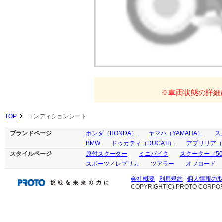
※車両状態の詳細
TOP
コンディションシート
ブランドページ
ホンダ（HONDA）
ヤマハ（YAMAHA）
ス
BMW
ドゥカティ（DUCATI）
アプリリア（ap
スタイルページ
原付スクーター
ミニバイク
スクーター（50
スポーツ／レプリカ
ツアラー
オフロード
会社概要
|
利用規約
|
個人情報の
COPYRIGHT(C) PROTO CORPOR