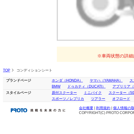
※車両状態の詳細
TOP
コンディションシート
ブランドページ
ホンダ（HONDA）
ヤマハ（YAMAHA）
ス
BMW
ドゥカティ（DUCATI）
アプリリア（ap
スタイルページ
原付スクーター
ミニバイク
スクーター（50
スポーツ／レプリカ
ツアラー
オフロード
会社概要
|
利用規約
|
個人情報の
COPYRIGHT(C) PROTO CORPOR