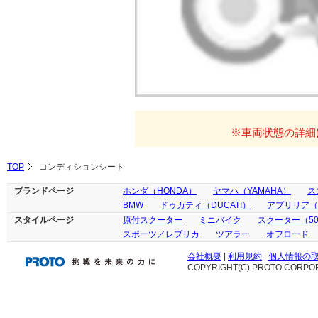
※車両状態の詳細
TOP
コンディションシート
ブランドページ
ホンダ（HONDA）
ヤマハ（YAMAHA）
ス
BMW
ドゥカティ（DUCATI）
アプリリア（ap
スタイルページ
原付スクーター
ミニバイク
スクーター（50
スポーツ／レプリカ
ツアラー
オフロード
会社概要
|
利用規約
|
個人情報の
COPYRIGHT(C) PROTO CORPOR