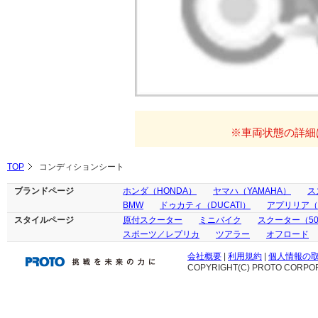
※車両状態の詳細
TOP
コンディションシート
ブランドページ
ホンダ（HONDA）
ヤマハ（YAMAHA）
ス
BMW
ドゥカティ（DUCATI）
アプリリア（ap
スタイルページ
原付スクーター
ミニバイク
スクーター（50
スポーツ／レプリカ
ツアラー
オフロード
会社概要
|
利用規約
|
個人情報の
COPYRIGHT(C) PROTO CORPOR