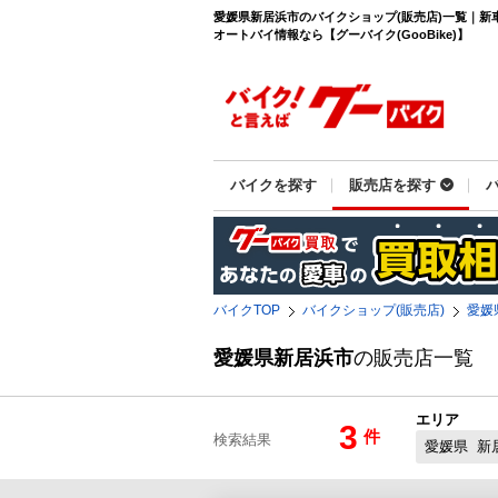
愛媛県新居浜市のバイクショップ(販売店)一覧｜新
オートバイ情報なら【グーバイク(GooBike)】
バイクを探す
販売店を探す
バイクTOP
バイクショップ(販売店)
愛媛
愛媛県新居浜市
の販売店一覧
エリア
3
件
検索結果
愛媛県
新