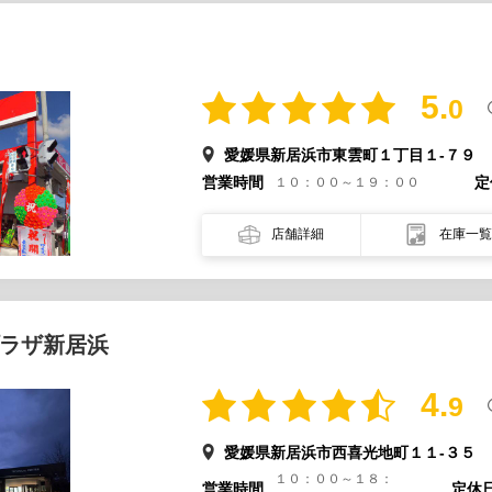
5.
0
愛媛県新居浜市東雲町１丁目１-７９
営業時間
定
１０：００～１９：００
店舗詳細
在庫一覧
ラザ新居浜
4.
9
愛媛県新居浜市西喜光地町１１-３５
１０：００～１８：
営業時間
定休