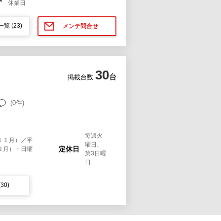
休業日
一覧
(23)
メンテ問合せ
30
台
掲載台数
(0件)
毎週火
１１月）／平
曜日、
定休日
２月）・日曜
第3日曜
日
(30)