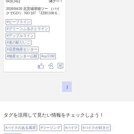
04月24日
58
グー！
2026/04/20 北茨城堪能ツー （バイ
クでGO!） NO.167 『ZZR1100 6
台 367Km』 久しぶりの平日ツー
#ビーフライン
今回は『バイクでGO！』から5台
初参加の方が1台 合計6台です♪ ま
#グリーンふるさとライン
ずは地元で5台 山桜で1台合流 物産
センター山桜から6台で出発💨💨 ビ
#アップルライン
ーフ、ウグイス、ビーフ、グリー
#道の駅だいご
ンラインを走り花貫物産センター
に向かう事に💨 やっぱりグリーン
#花貫物産センター
ふるさとラインは気持ちいい😋 あ
#物産センター山桜
#zzr1100
っという間に花貫物産センターに
到着🚬🚾☕️休憩して『道の駅だい
ご』に一つ目のアップルラインを
走り向かう💨 ライダー&バイクの
昼食をとり、ちょっと休憩🤏 道の
駅だいごで、お蕎麦を食べたので
すが、美味しかった😌 袋田方面に
1
少し戻りメインの『アップルライ
ン』で最終目的地『四時ダム』に
向かう💨💨 快調に走っていました
が…アップルがもうすぐ終わる頃
からフロントブレーキに違和感が
😱ブレーキがスカスカに😰 アップ
タグを活用して見たい情報をチェックしよう！
ル終了後、349に入る前に一度休
憩。 エアーがかんでいると思いみ
てみると…なんとブレーキフルー
#バイクのある風景
#ツーリング
#バイク
#バイクが好きだ
ドがほとんど入っていない状態💦