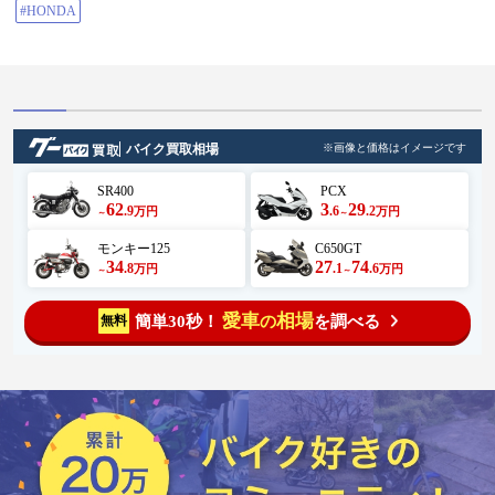
とりあえず近くのホームセンター
#HONDA
に行きブレーキフルードを探す🔍
なかなかブレーキフルードを在庫
しているお店は、無いです😰 する
とサトちゃんが注射器を買ってき
て輸血するよ！と😌 応急処置でブ
レーキがきくようになりました。
ありがとうございます😭 自分のメ
ンテナンス不足で…今日のツーリ
バイク買取相場
※画像と価格はイメージです
ングは、ここで終了する事に🙂‍↕️ 皆
様大変ご迷惑おかけしました🙇 118
からビーフで山桜に寄り帰宅。 ま
SR400
PCX
た宜しくお願いします🙇 #ビーフラ
62
3
29
.9
.6
.2
万円
万円
～
～
イン #グリーンふるさとライン #ア
ップルライン #道の駅だいご #花貫
モンキー125
C650GT
物産センター #物産センター山桜
34
27
74
#ZZR1100
.8
.1
.6
万円
万円
～
～
愛車
相場
簡単30秒！
を調べる
無料
の