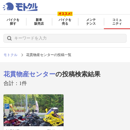
バイクを
新車
バイクを
メンテ
コミュ
探す
販売店
売る
ナンス
ニティ
モトクル
花貫物産センターの投稿一覧
花貫物産センター
の投稿検索結果
合計：1件