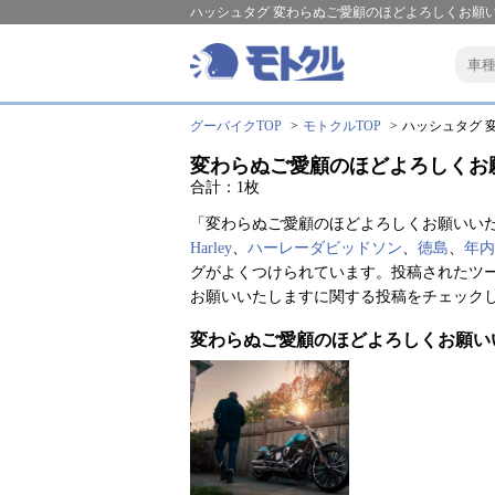
ハッシュタグ 変わらぬご愛顧のほどよろしくお願
グーバイクTOP
モトクルTOP
ハッシュタグ 
変わらぬご愛顧のほどよろしくお
合計：1枚
「変わらぬご愛顧のほどよろしくお願いいた
Harley
、
ハーレーダビッドソン
、
徳島
、
年内
グがよくつけられています。投稿されたツ
お願いいたしますに関する投稿をチェック
変わらぬご愛顧のほどよろしくお願い