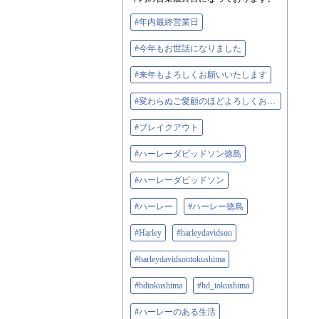
#年内最終営業日
#今年もお世話になりました
#来年もよろしくお願いいたします
#変わらぬご愛顧のほどよろしくお願いいたします
#ブレイクアウト
#ハーレーダビッドソン徳島
#ハーレーダビッドソン
#ハーレー
#ハーレー徳島
#Harley
#harleydavidson
#harleydavidsontokushima
#hdtokushima
#hd_tokushima
#ハーレーのある生活