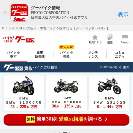
グーバイク情報
PROTO CORPORATION
表示
日本最大級の中古バイク検索アプリ
ＣＥ０４(ＢＭＷ)の新車・中古バイクを探すなら【グーバイク(GooBike)】
バイクを
新車
バイクを
メンテ
コミュ
探す
販売店
売る
ナンス
ニティ
バイク買取相場
※2026年8月5日更新
ＢＭＷ
ＢＭＷ
ＢＭＷ
ＢＭＷ Ｓ１０００Ｒ
ＢＭＷ Ｓ１０００ＲＲ
ＢＭＷ Ｇ３１０ＧＳ
30
139
43
229
万円
8
44
.9
.9
万円
万円
.6
～
.8
.5
～
～
簡単30秒!
愛車
相場
を調べる
の
無料