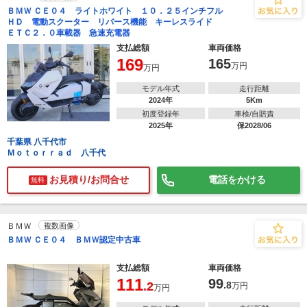
ＢＭＷ ＣＥ０４ ライトホワイト １０．２５インチフル
ＨＤ 電動スクーター リバース機能 キーレスライド
ＥＴＣ２．０車載器 急速充電器
支払総額
車両価格
169
165
万円
万円
モデル年式
走行距離
2024年
5Km
初度登録年
車検/自賠責
2025年
保2028/06
千葉県 八千代市
Ｍｏｔｏｒｒａｄ 八千代
お見積り/お問合せ
電話をかける
無料
ＢＭＷ
複数画像
ＢＭＷ ＣＥ０４ ＢＭＷ認定中古車
支払総額
車両価格
111
99
.2
.8
万円
万円