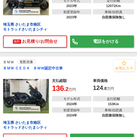
モデル年式
走行距離
2023年
12071Km
初度登録年
車検/自賠責
2023年
自賠責保険無し
埼玉県 さいたま市南区
モトラッドさいたまシティ
お見積り/お問合せ
電話をかける
無料
ＢＭＷ
複数画像
ＢＭＷ ＣＥ０４ ＢＭＷ認定中古車
で
相場をチェック！
車種選択するだけ、かんたん相場検索
支払総額
車両価格
136
124
.2
.8
万円
万円
まずはメーカーを選択する
モデル年式
走行距離
排気量
2024年
153Km
初度登録年
車検/自賠責
2024年
自賠責保険無し
車種
埼玉県 さいたま市南区
モトラッドさいたまシティ
型式(任意)