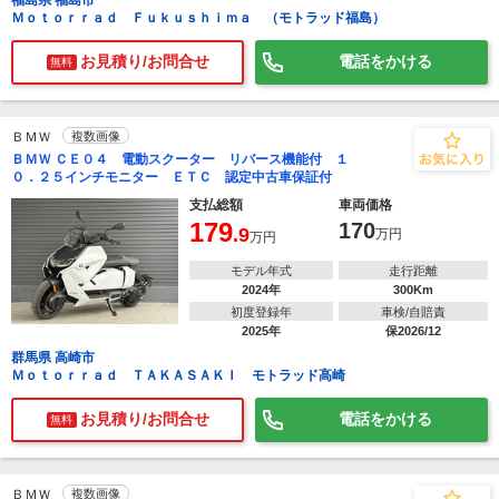
福島県 福島市
Ｍｏｔｏｒｒａｄ Ｆｕｋｕｓｈｉｍａ （モトラッド福島）
お見積り/お問合せ
電話をかける
無料
ＢＭＷ
複数画像
ＢＭＷ ＣＥ０４ 電動スクーター リバース機能付 １
０．２５インチモニター ＥＴＣ 認定中古車保証付
支払総額
車両価格
179
170
.9
万円
万円
モデル年式
走行距離
2024年
300Km
初度登録年
車検/自賠責
2025年
保2026/12
群馬県 高崎市
Ｍｏｔｏｒｒａｄ ＴＡＫＡＳＡＫＩ モトラッド高崎
お見積り/お問合せ
電話をかける
無料
ＢＭＷ
複数画像