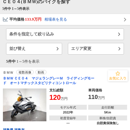
ＣＥ０４(ＢＭＷ)のバイクを探す
5件中 1～
5
件表示
平均価格
133.9万円
相場表を見る
条件を指定して絞り込み
並び替え
エリア変更
5件中
1～
5
件を表示
ＢＭＷ
複数画像
動画
ＢＭＷ ＣＥ０４ マジェラングレーＭ ライディングモー
ド オートマチックスタビリティコントロール
支払総額
車両価格
120
110
万円
万円
モデル年式
走行距離
2022年
5Km
初度登録年
車検/自賠責
―
自賠責保険無し