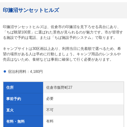
印旛沼サンセットヒルズ
印旛沼サンセットヒルズは、佐倉市の印旛沼を見下ろせる高台にあり、
「ちば眺望100景」に選ばれた景色が見られるのが魅力です。市が管理す
る施設で予約は電話、または「ちば施設予約システム」で取ります。
キャンプサイトは30区画以上あり、利用当日に先着順で選べるため、希
望の場所がある人は早めに行動しましょう。キャンプ用品のレンタルや
売店はないため、食材などは事前に確保して行く必要があります。
宿泊利用料：4,180円
住所
佐倉市飯野町27
必要
事前予約
不可
直火
有料
有料・無料