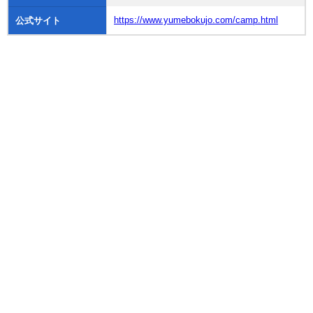
https://www.yumebokujo.com/camp.html
公式サイト