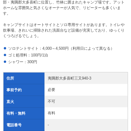
部・夷隅郡大多喜町に位置し、竹林に囲まれたキャンプ場です。アット
ホームな雰囲気と気さくなオーナーが人気で、リピーターも多くいま
す。
キャンプサイトはオートサイトとソロ専用サイトがあります。トイレや
炊事場、きれいに掃除された洗面台など設備が充実しており、ゆっくり
くつろげるでしょう。
ソロテントサイト：4,000～4,500円（利用日によって異なる）
ゴミ処理料：100円/1泊
シャワー：300円
住所
夷隅郡大多喜町三又940-3
必要
事前予約
不可
直火
有料
有料・無料
-
電話番号