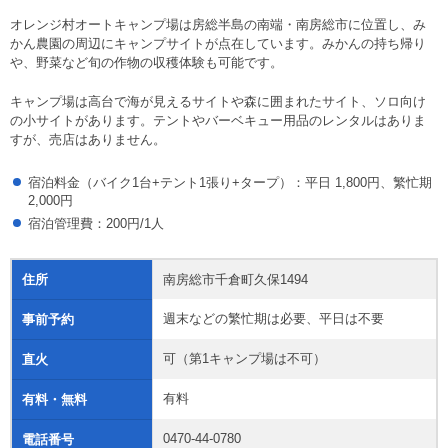
オレンジ村オートキャンプ場は房総半島の南端・南房総市に位置し、み
かん農園の周辺にキャンプサイトが点在しています。みかんの持ち帰り
や、野菜など旬の作物の収穫体験も可能です。
キャンプ場は高台で海が見えるサイトや森に囲まれたサイト、ソロ向け
の小サイトがあります。テントやバーベキュー用品のレンタルはありま
すが、売店はありません。
宿泊料金（バイク1台+テント1張り+タープ）：平日 1,800円、繁忙期
2,000円
宿泊管理費：200円/1人
住所
南房総市千倉町久保1494
週末などの繁忙期は必要、平日は不要
事前予約
可（第1キャンプ場は不可）
直火
有料
有料・無料
0470-44-0780
電話番号