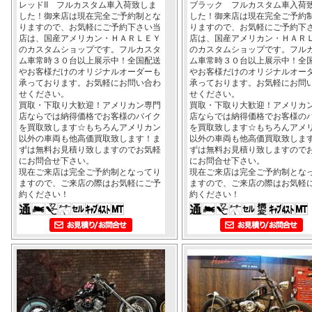
レッドII フルカスタム車入荷致しま
ブラック フルカスタム車入荷
した！御来店は現在完全ご予約制とな
した！御来店は現在完全ご予約
りますので、お気軽にご予約下さい当
りますので、お気軽にご予約下
店は、国産アメリカン・ＨＡＲＬＥＹ
店は、国産アメリカン・ＨＡＲ
のカスタムショップです。フルカスタ
のカスタムショップです。フル
ム車常時３０台以上展示中！全国配送
ム車常時３０台以上展示中！全
やお客様だけのオリジナルオーダーも
やお客様だけのオリジナルオー
承っております。お気軽にお問い合わ
承っております。お気軽にお問
せください。
せください。
買取・下取り大歓迎！アメリカン専門
買取・下取り大歓迎！アメリカ
店ならでは納得価格でお客様のバイク
店ならでは納得価格でお客様の
を買取致します☆もちろんアメリカン
を買取致します☆もちろんアメ
以外の車両も他高価買取致します！ま
以外の車両も他高価買取致しま
ずは無料お見積り致しますのでお気軽
ずは無料お見積り致しますので
にお問合せ下さい。
にお問合せ下さい。
現在ご来店は完全ご予約制となってり
現在ご来店は完全ご予約制とな
ますので、ご来店の際はお気軽にご予
ますので、ご来店の際はお気軽
約ください！
約ください！