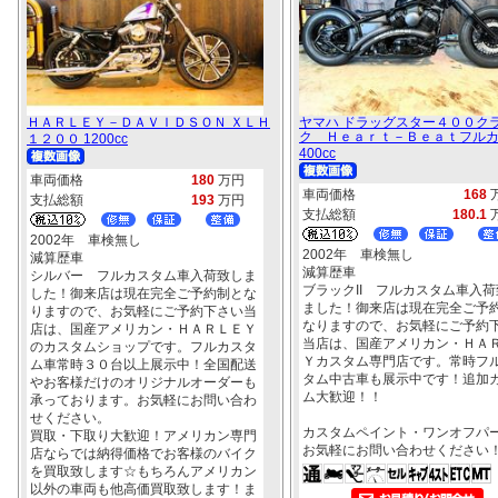
ＨＡＲＬＥＹ－ＤＡＶＩＤＳＯＮ ＸＬＨ
ヤマハ ドラッグスター４００ク
ク Ｈｅａｒｔ－Ｂｅａｔフル
１２００ 1200cc
400cc
車両価格
180
万円
車両価格
168
支払総額
193
万円
支払総額
180.1
2002年 車検無し
2002年 車検無し
減算歴車
減算歴車
シルバー フルカスタム車入荷致しま
ブラックII フルカスタム車入荷
した！御来店は現在完全ご予約制とな
ました！御来店は現在完全ご予
りますので、お気軽にご予約下さい当
なりますので、お気軽にご予約
店は、国産アメリカン・ＨＡＲＬＥＹ
当店は、国産アメリカン・ＨＡ
のカスタムショップです。フルカスタ
Ｙカスタム専門店です。常時フ
ム車常時３０台以上展示中！全国配送
タム中古車も展示中です！追加
やお客様だけのオリジナルオーダーも
ム大歓迎！！
承っております。お気軽にお問い合わ
せください。
カスタムペイント・ワンオフパ
買取・下取り大歓迎！アメリカン専門
お気軽にお問い合わせください
店ならでは納得価格でお客様のバイク
を買取致します☆もちろんアメリカン
以外の車両も他高価買取致します！ま