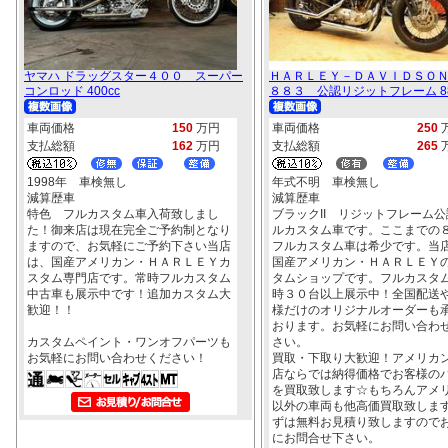
ヤマハ ドラッグスター４００ スーパー
ＨＡＲＬＥＹ－ＤＡＶＩＤＳＯＮ
コンロッド 400cc
８８３ 公認リジットフレーム 88
車両価格
150
万円
車両価格
250
支払総額
162
万円
支払総額
265
1998年 車検無し
年式不明 車検無し
減算歴車
減算歴車
特色 フルカスタム車入荷致しまし
ブラックII リジットフレーム公
た！御来店は現在完全ご予約制となり
ルカスタム車です。ここまでの
ますので、お気軽にご予約下さい当店
フルカスタム車は希少です。当
は、国産アメリカン・ＨＡＲＬＥＹカ
国産アメリカン・ＨＡＲＬＥＹ
スタム専門店です。常時フルカスタム
タムショップです。フルカスタ
中古車も展示中です！追加カスタム大
時３０台以上展示中！全国配送
歓迎！！
様だけのオリジナルオーダーも
おります。お気軽にお問い合わ
カスタムペイント・ワンオフパーツも
さい。
お気軽にお問い合わせください！
買取・下取り大歓迎！アメリカ
店ならでは納得価格でお客様の
を買取致します☆もちろんアメ
以外の車両も他高価買取致しま
ずは無料お見積り致しますので
にお問合せ下さい。