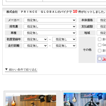
10
株式会社 ＰＲＩＮＣＥ ＧＬＯＢＡＬのバイクで
件がヒットしました
メーカー
本体価格
排気量
支払総額
車種
地域
初度登録年
～
新
G
走行距離
～
その他
新
細かい条件で絞り込む