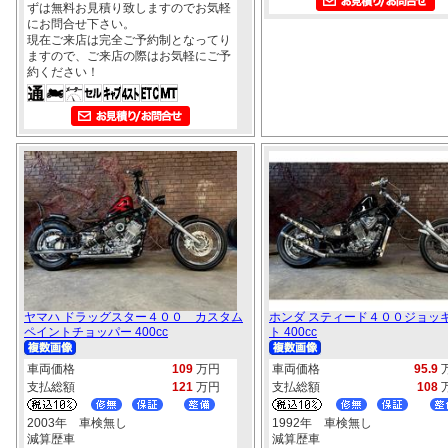
ずは無料お見積り致しますのでお気軽
にお問合せ下さい。
現在ご来店は完全ご予約制となってり
ますので、ご来店の際はお気軽にご予
約ください！
ヤマハ ドラッグスター４００ カスタム
ホンダ スティード４００ジョッ
ペイントチョッパー 400cc
ト 400cc
車両価格
109
万円
車両価格
95.9
支払総額
121
万円
支払総額
108
2003年 車検無し
1992年 車検無し
減算歴車
減算歴車