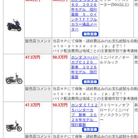
６０ ２０２６
ーター(50cc以上)
売
年モデル 現行
最新 ５．０イ
ンチＴＦＴフル
カラー液晶メー
ター
販売店コメント
当店ＨＰにて保険・諸経費込みのお支払総額を自動
ｕｔｏ－ｐｌａｚａ．ｃｏ．ｊｐ」まで！！
バイク配送費用は地域ごとの主要都市別で参考価格
47.3万円
50.3万円
ホンダ スーパー
ミニバイク／オー
新
カブＣ１２５
ルドルック
売
新車 ２０２６
年モデル 現行
最新
販売店コメント
当店ＨＰにて保険・諸経費込みのお支払総額を自動
ｕｔｏ－ｐｌａｚａ．ｃｏ．ｊｐ」まで！！
バイク配送費用は地域ごとの主要都市別で参考価格
47.3万円
50.3万円
ホンダ ＣＴ１２
ストリート／オフ
新
５ハンターカ
ロード／ミニバイ
売
ブ 新車 ２０
ク／スクランブラ
２６年モデル
ー
現行最新
販売店コメント
当店ＨＰにて保険・諸経費込みのお支払総額を自動