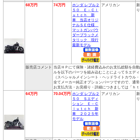
68万円
74万円
ホンダ レブル２
アメリカン
新
５０ Ｅ－Ｃｌ
り
ｕｔｃｈ 新
車 当店オリジ
ナルＳＥ仕様
マットガンパウ
ダーブラックメ
タリック 現行
最新モデル
販売店コメント
当店ＨＰにて保険・諸経費込みのお支払総額を自動
ルを以下のパーツを組み込むことによってＳエディ
（スペシャルメインシート・ヘッドライトカウル・
全てメーカー純正オプションパーツですので、通常
お支払方法・お見積り・詳細につきましては「ｈｔ
64万円
70.04万円
ホンダ レブル２
アメリカン
新
５０ Ｓエディ
り
ション Ｅ－Ｃ
ｌｕｔｃｈ 新
車 ２０２５年
モデル