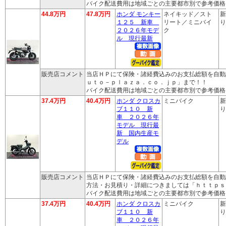
バイク配送費用は地域ごとの主要都市別で参考価格
44.8万円
47.8万円
ホンダ モンキー
ネイキッド／スト
新
１２５ 新車
リート／ミニバイ
り
２０２６年モデ
ク
ル 現行最新
販売店コメント
当店ＨＰにて保険・諸経費込みのお支払総額を自動
ｕｔｏ－ｐｌａｚａ．ｃｏ．ｊｐ」まで！！
バイク配送費用は地域ごとの主要都市別で参考価格
37.4万円
40.4万円
ホンダ クロスカ
ミニバイク
新
ブ１１０ 新
り
車 ２０２６年
モデル 現行最
新 国内生産モ
デル
販売店コメント
当店ＨＰにて保険・諸経費込みのお支払総額を自動
方法・お見積り・詳細につきましては「ｈｔｔｐｓ
バイク配送費用は地域ごとの主要都市別で参考価格
37.4万円
40.4万円
ホンダ クロスカ
ミニバイク
新
ブ１１０ 新
り
車 ２０２６年