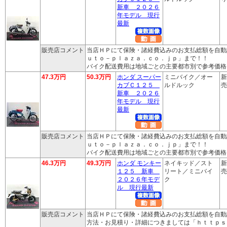
新車 ２０２６
年モデル 現行
最新
販売店コメント
当店ＨＰにて保険・諸経費込みのお支払総額を自動
ｕｔｏ－ｐｌａｚａ．ｃｏ．ｊｐ」まで！！
バイク配送費用は地域ごとの主要都市別で参考価格
47.3万円
50.3万円
ホンダ スーパー
ミニバイク／オー
新
カブＣ１２５
ルドルック
売
新車 ２０２６
年モデル 現行
最新
販売店コメント
当店ＨＰにて保険・諸経費込みのお支払総額を自動
ｕｔｏ－ｐｌａｚａ．ｃｏ．ｊｐ」まで！！
バイク配送費用は地域ごとの主要都市別で参考価格
46.3万円
49.3万円
ホンダ モンキー
ネイキッド／スト
新
１２５ 新車
リート／ミニバイ
売
２０２６年モデ
ク
ル 現行最新
販売店コメント
当店ＨＰにて保険・諸経費込みのお支払総額を自動
方法・お見積り・詳細につきましては「ｈｔｔｐｓ