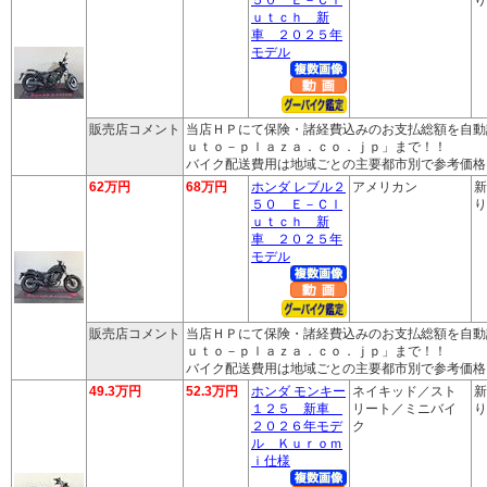
ｕｔｃｈ 新
車 ２０２５年
モデル
販売店コメント
当店ＨＰにて保険・諸経費込みのお支払総額を自動
ｕｔｏ－ｐｌａｚａ．ｃｏ．ｊｐ」まで！！
バイク配送費用は地域ごとの主要都市別で参考価格
62万円
68万円
ホンダ レブル２
アメリカン
新
５０ Ｅ－Ｃｌ
り
ｕｔｃｈ 新
車 ２０２５年
モデル
販売店コメント
当店ＨＰにて保険・諸経費込みのお支払総額を自動
ｕｔｏ－ｐｌａｚａ．ｃｏ．ｊｐ」まで！！
バイク配送費用は地域ごとの主要都市別で参考価格
49.3万円
52.3万円
ホンダ モンキー
ネイキッド／スト
新
１２５ 新車
リート／ミニバイ
り
２０２６年モデ
ク
ル Ｋｕｒｏｍ
ｉ仕様