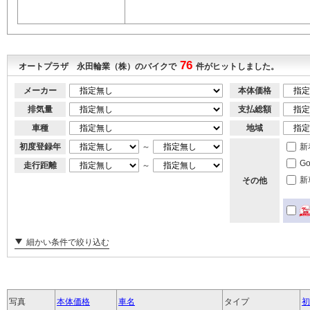
76
オートプラザ 永田輪業（株）のバイクで
件がヒットしました。
メーカー
本体価格
排気量
支払総額
車種
地域
初度登録年
～
新
G
走行距離
～
新
その他
細かい条件で絞り込む
写真
本体価格
車名
タイプ
初