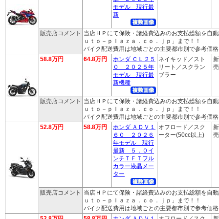
モデル 現行最
新
販売店コメント
当店ＨＰにて保険・諸経費込みのお支払総額を自動
ｕｔｏ－ｐｌａｚａ．ｃｏ．ｊｐ」まで！！
バイク配送費用は地域ごとの主要都市別で参考価格
58.8万円
64.8万円
ホンダ ＣＬ２５
ネイキッド／スト
新
０ ２０２５年
リート／スクラン
売
モデル 現行最
ブラー
新機種
販売店コメント
当店ＨＰにて保険・諸経費込みのお支払総額を自動
ｕｔｏ－ｐｌａｚａ．ｃｏ．ｊｐ」まで！！
バイク配送費用は地域ごとの主要都市別で参考価格
52.8万円
58.8万円
ホンダ ＡＤＶ１
オフロード／スク
新
６０ ２０２６
ーター(50cc以上)
売
年モデル 現行
最新 ５．０イ
ンチＴＦＴフル
カラー液晶メー
ター
販売店コメント
当店ＨＰにて保険・諸経費込みのお支払総額を自動
ｕｔｏ－ｐｌａｚａ．ｃｏ．ｊｐ」まで！！
バイク配送費用は地域ごとの主要都市別で参考価格
52.8万円
58.8万円
ホンダ ＡＤＶ１
オフロード／スク
新