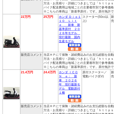
方法・お見積り・詳細につきましては「ｈｔｔｐｓ
バイク配送費用は地域ごとの主要都市別で参考価格
※こちらの車両は「新基準原付」です。原付免許で
22万円
25万円
ホンダ Ｄｉｏ１
スクーター(50cc以
新
１０ Ｌｉｔ
上)
売
ｅ 新車 新
基準原付 ２０
２６年モデル
現行最新 国内
生産モデル
販売店コメント
当店ＨＰにて保険・諸経費込みのお支払総額を自動
方法・お見積り・詳細につきましては「ｈｔｔｐｓ
バイク配送費用は地域ごとの主要都市別で参考価格
※こちらの車両は「新基準原付」です。原付免許で
21.4万円
24.4万円
ホンダ ＩＣＯ
原付スクーター／
新
Ｎ ｅ： 新
電動バイク(EV)
売
車 ２０２６
年 現行最新モ
デル 電動原付
１種
販売店コメント
当店ＨＰにて保険・諸経費込みのお支払総額を自動
方法・お見積り・詳細につきましては「ｈｔｔｐｓ