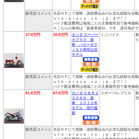
販売店コメント
当店ＨＰにて保険・諸経費込みのお支払総額を自動
ｕｔｏ－ｐｌａｚａ．ｃｏ．ｊｐ」まで！！
バイク配送費用は地域ごとの主要都市別で参考価格
※こちらの車両は「新基準原付」です。原付免許で
27.9万円
30.9万円
ホンダ スーパー
ミニバイク
新
カブ５０ 新
り
車 ハローキテ
ィ５０周年記念
モデル
販売店コメント
当店ＨＰにて保険・諸経費込みのお支払総額を自動
ｕｔｏ－ｐｌａｚａ．ｃｏ．ｊｐ」まで！！
バイク配送費用は地域ごとの主要都市別で参考価格
81.9万円
87.9万円
ホンダ ＣＢＲ２
スポーツ/レプリカ
新
５０ＲＲ 新
売
車 ２０２５年
モデル 現行最
新
販売店コメント
当店ＨＰにて保険・諸経費込みのお支払総額を自動
ｕｔｏ－ｐｌａｚａ．ｃｏ．ｊｐ」まで！！