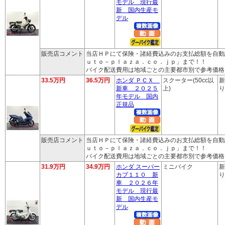
モデル 現行最
新 国内生産モ
デル
販売店コメント
当店ＨＰにて保険・諸経費込みのお支払総額を自動
ｕｔｏ－ｐｌａｚａ．ｃｏ．ｊｐ」まで！！
バイク配送費用は地域ごとの主要都市別で参考価格
33.5万円
36.5万円
ホンダ ＰＣＸ
スクーター(50cc以
新
新車 ２０２５
上)
り
年モデル 国内
正規品
販売店コメント
当店ＨＰにて保険・諸経費込みのお支払総額を自動
ｕｔｏ－ｐｌａｚａ．ｃｏ．ｊｐ」まで！！
バイク配送費用は地域ごとの主要都市別で参考価格
31.9万円
34.9万円
ホンダ スーパー
ミニバイク
新
カブ１１０ 新
り
車 ２０２６年
モデル 現行最
新 国内生産モ
デル