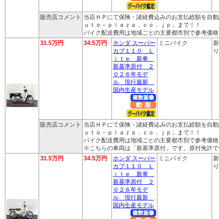
販売店コメント
当店ＨＰにて保険・諸経費込みのお支払総額を自動
ｕｔｏ－ｐｌａｚａ．ｃｏ．ｊｐ」まで！！
バイク配送費用は地域ごとの主要都市別で参考価格
31.5万円
34.5万円
ホンダ スーパー
ミニバイク
新
カブ１１０ Ｌ
り
ｉｔｅ 新車
新基準原付 ２
０２６年モデ
ル 現行最新
国内生産モデル
販売店コメント
当店ＨＰにて保険・諸経費込みのお支払総額を自動
ｕｔｏ－ｐｌａｚａ．ｃｏ．ｊｐ」まで！！
バイク配送費用は地域ごとの主要都市別で参考価格
※こちらの車両は「新基準原付」です。原付免許で
31.5万円
34.5万円
ホンダ スーパー
ミニバイク
新
カブ１１０ Ｌ
り
ｉｔｅ 新車
新基準原付 ２
０２６年モデ
ル 現行最新
国内生産モデル