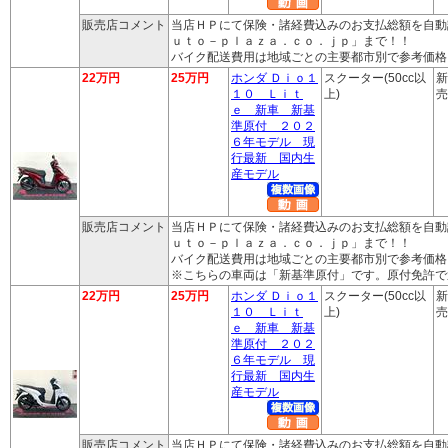
販売店コメント
当店ＨＰにて保険・諸経費込みのお支払総額を自動
ｕｔｏ－ｐｌａｚａ．ｃｏ．ｊｐ」まで！！
バイク配送費用は地域ごとの主要都市別で参考価格
22万円
25万円
ホンダ Ｄｉｏ１
スクーター(50cc以
新
１０ Ｌｉｔ
上)
売
ｅ 新車 新基
準原付 ２０２
６年モデル 現
行最新 国内生
産モデル
販売店コメント
当店ＨＰにて保険・諸経費込みのお支払総額を自動
ｕｔｏ－ｐｌａｚａ．ｃｏ．ｊｐ」まで！！
バイク配送費用は地域ごとの主要都市別で参考価格
※こちらの車両は「新基準原付」です。原付免許で
22万円
25万円
ホンダ Ｄｉｏ１
スクーター(50cc以
新
１０ Ｌｉｔ
上)
売
ｅ 新車 新基
準原付 ２０２
６年モデル 現
行最新 国内生
産モデル
販売店コメント
当店ＨＰにて保険・諸経費込みのお支払総額を自動