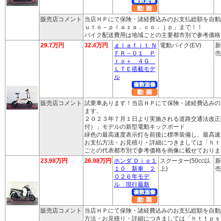
販売店コメント
当店ＨＰにて保険・諸経費込みのお支払総額を自動
ｕｔｏ－ｐｌａｚａ．ｃｏ．ｊｐ」まで！！
バイク配送費用は地域ごとの主要都市別で参考価格
29.7万円
32.4万円
ｇｌａｆｉｔ Ｎ
電動バイク(EV)
新
ＦＲ－０１ Ｐ
売
ｒｏ＋ ４Ｇ
ＬＴＥ搭載モデ
ル
販売店コメント
試乗車あります！当店ＨＰにて保険・諸経費込みの
ます。
２０２３年７月１日より実施される道路交通法改正
付）」モデルの新型電動キックボード
緑色の最高速度表示灯を前後に標準装備し、最高速
お支払方法・お見積り・詳細につきましては「ｈｔ
ごとの代表都市別で参考価格を画像に載せておりま
23.98万円
26.98万円
ホンダ Ｄｉｏ１
スクーター(50cc以
新
１０ 新車 ２
上)
売
０２６年モデ
ル 現行最新
販売店コメント
当店ＨＰにて保険・諸経費込みのお支払総額を自動
方法・お見積り・詳細につきましては「ｈｔｔｐｓ