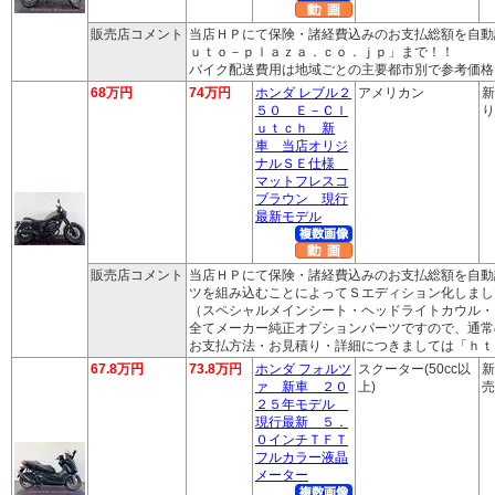
販売店コメント
当店ＨＰにて保険・諸経費込みのお支払総額を自動
ｕｔｏ－ｐｌａｚａ．ｃｏ．ｊｐ」まで！！
バイク配送費用は地域ごとの主要都市別で参考価格
68万円
74万円
ホンダ レブル２
アメリカン
新
５０ Ｅ－Ｃｌ
り
ｕｔｃｈ 新
車 当店オリジ
ナルＳＥ仕様
マットフレスコ
ブラウン 現行
最新モデル
販売店コメント
当店ＨＰにて保険・諸経費込みのお支払総額を自動
ツを組み込むことによってＳエディション化しまし
（スペシャルメインシート・ヘッドライトカウル・
全てメーカー純正オプションパーツですので、通常
お支払方法・お見積り・詳細につきましては「ｈｔ
67.8万円
73.8万円
ホンダ フォルツ
スクーター(50cc以
新
ァ 新車 ２０
上)
売
２５年モデル
現行最新 ５．
０インチＴＦＴ
フルカラー液晶
メーター