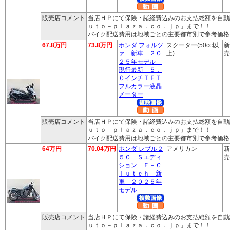
販売店コメント
当店ＨＰにて保険・諸経費込みのお支払総額を自動
ｕｔｏ－ｐｌａｚａ．ｃｏ．ｊｐ」まで！！
バイク配送費用は地域ごとの主要都市別で参考価格
67.8万円
73.8万円
ホンダ フォルツ
スクーター(50cc以
新
ァ 新車 ２０
上)
売
２５年モデル
現行最新 ５．
０インチＴＦＴ
フルカラー液晶
メーター
販売店コメント
当店ＨＰにて保険・諸経費込みのお支払総額を自動
ｕｔｏ－ｐｌａｚａ．ｃｏ．ｊｐ」まで！！
バイク配送費用は地域ごとの主要都市別で参考価格
64万円
70.04万円
ホンダ レブル２
アメリカン
新
５０ Ｓエディ
売
ション Ｅ－Ｃ
ｌｕｔｃｈ 新
車 ２０２５年
モデル
販売店コメント
当店ＨＰにて保険・諸経費込みのお支払総額を自動
ｕｔｏ－ｐｌａｚａ．ｃｏ．ｊｐ」まで！！