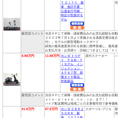
Ｔ ＣＩＴＹ 新
売
車 免許不要
公道走行可能
特定小型原付モ
デル
販売店コメント
当店ＨＰにて保険・諸経費込みのお支払総額を自動
２０２３年７月１日より実施される道路交通法改正
付）」モデルの新型電動キックボード
緑色の最高速度表示灯を前後に標準装備し、最高速
お支払方法・お見積り・詳細につきましては「ｈｔ
8.98万円
11.98万円
ホンダ トゥデ
原付スクーター
―
イ ＰＧＭ－Ｆ
Ｉモデル イン
ジェクション
ＡＦ６７型 前
後タイヤ新品
外装新品
販売店コメント
当店ＨＰにて保険・諸経費込みのお支払総額を自動
ｕｔｏ－ｐｌａｚａ．ｃｏ．ｊｐ」まで！！
バイク配送費用は地域ごとの主要都市別で参考価格
81.9万円
87.9万円
ホンダ ＣＢＲ２
スポーツ/レプリカ
新
５０ＲＲ 新
売
車 ２０２５年