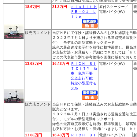
バイク配送費用は地域ごとの主要都市別で参考価格
18.6万円
21.3万円
ｇｌａｆｉｔ Ｎ
原付スクーター／
新
ＦＲ－０１ Ｌ
電動バイク(EV)
売
ｉｔｅ
販売店コメント
当店ＨＰにて保険・諸経費込みのお支払総額を自動
２０２３年７月１日より実施される道路交通法改正
付）」モデルの新型電動キックボード
緑色の最高速度表示灯を前後に標準装備し、最高速
お支払方法・お見積り・詳細につきましては「ｈｔ
ごとの代表都市別で参考価格を画像に載せておりま
13.68万円
16.43万円
ＲＩＣＨ ＢＩ
電動バイク(EV)
新
Ｔ ＣＩＴＹ 新
売
車 免許不要
公道走行可能
特定小型原付モ
デル
販売店コメント
当店ＨＰにて保険・諸経費込みのお支払総額を自動
販売となります。
２０２３年７月１日より実施される道路交通法改正
付）」モデルの新型電動キックボード
緑色の最高速度表示灯を前後に標準装備し、最高速
お支払方法・お見積り・詳細につきましては「ｈｔ
13.68万円
16.43万円
ＲＩＣＨ ＢＩ
電動バイク(EV)
新