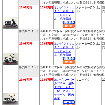
バイク配送費用は地域ごとの主要都市別で参考価格
23.98万円
26.98万円
ホンダ Ｄｉｏ１
スクーター(50cc以
新
１０ 新車 ２
上)
売
０２６年モデ
ル 現行最新
販売店コメント
当店ＨＰにて保険・諸経費込みのお支払総額を自動
方法・お見積り・詳細につきましては「ｈｔｔｐｓ
バイク配送費用は地域ごとの主要都市別で参考価格
23.98万円
26.98万円
ホンダ Ｄｉｏ１
スクーター(50cc以
新
１０ 新車 ２
上)
売
０２６年モデ
ル 現行最新
販売店コメント
当店ＨＰにて保険・諸経費込みのお支払総額を自動
方法・お見積り・詳細につきましては「ｈｔｔｐｓ
バイク配送費用は地域ごとの主要都市別で参考価格
23.98万円
26.98万円
ホンダ スーパー
ミニバイク
2
カブ５０ 最終
モデル ＡＡ０
９型 ２０２５
年モデル 国内
生産