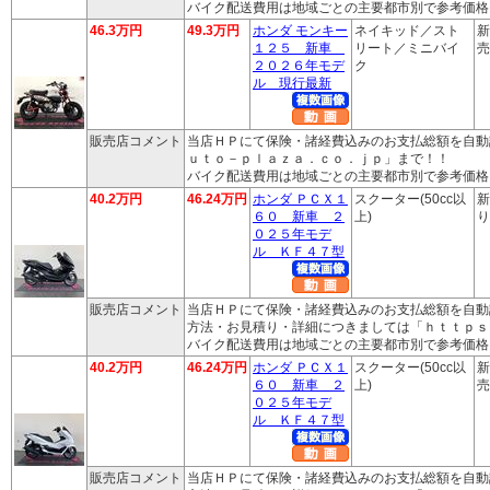
バイク配送費用は地域ごとの主要都市別で参考価格
46.3万円
49.3万円
ホンダ モンキー
ネイキッド／スト
新
１２５ 新車
リート／ミニバイ
売
２０２６年モデ
ク
ル 現行最新
販売店コメント
当店ＨＰにて保険・諸経費込みのお支払総額を自動
ｕｔｏ－ｐｌａｚａ．ｃｏ．ｊｐ」まで！！
バイク配送費用は地域ごとの主要都市別で参考価格
40.2万円
46.24万円
ホンダ ＰＣＸ１
スクーター(50cc以
新
６０ 新車 ２
上)
り
０２５年モデ
ル ＫＦ４７型
販売店コメント
当店ＨＰにて保険・諸経費込みのお支払総額を自動
方法・お見積り・詳細につきましては「ｈｔｔｐｓ
バイク配送費用は地域ごとの主要都市別で参考価格
40.2万円
46.24万円
ホンダ ＰＣＸ１
スクーター(50cc以
新
６０ 新車 ２
上)
売
０２５年モデ
ル ＫＦ４７型
販売店コメント
当店ＨＰにて保険・諸経費込みのお支払総額を自動