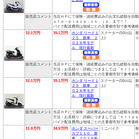
販売店コメント
当店ＨＰにて保険・諸経費込みのお支払総額を自動
ｕｔｏ－ｐｌａｚａ．ｃｏ．ｊｐ」まで！！
バイク配送費用は地域ごとの主要都市別で参考価格
32.1万円
35.1万円
ホンダ リード１
スクーター(50cc以
新
２５ 新車 ２
上)
り
０２６年モデ
ル 現行最新
販売店コメント
当店ＨＰにて保険・諸経費込みのお支払総額を自動
方法・お見積り・詳細につきましては「ｈｔｔｐｓ
バイク配送費用は地域ごとの主要都市別で参考価格
32.1万円
35.1万円
ホンダ リード１
スクーター(50cc以
新
２５ 新車 ２
上)
売
０２６年モデ
ル 現行最新
販売店コメント
当店ＨＰにて保険・諸経費込みのお支払総額を自動
方法・お見積り・詳細につきましては「ｈｔｔｐｓ
バイク配送費用は地域ごとの主要都市別で参考価格
31.9万円
34.9万円
ホンダ スーパー
ミニバイク
新
カブ１１０ 新
り
車 ２０２６年