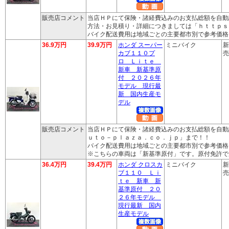
販売店コメント
当店ＨＰにて保険・諸経費込みのお支払総額を自動
方法・お見積り・詳細につきましては「ｈｔｔｐｓ
バイク配送費用は地域ごとの主要都市別で参考価格
36.9万円
39.9万円
ホンダ スーパー
ミニバイク
新
カブ１１０プ
売
ロ Ｌｉｔｅ
新車 新基準原
付 ２０２６年
モデル 現行最
新 国内生産モ
デル
販売店コメント
当店ＨＰにて保険・諸経費込みのお支払総額を自動
ｕｔｏ－ｐｌａｚａ．ｃｏ．ｊｐ」まで！！
バイク配送費用は地域ごとの主要都市別で参考価格
※こちらの車両は「新基準原付」です。原付免許で
36.4万円
39.4万円
ホンダ クロスカ
ミニバイク
新
ブ１１０ Ｌｉ
売
ｔｅ 新車 新
基準原付 ２０
２６年モデル
現行最新 国内
生産モデル