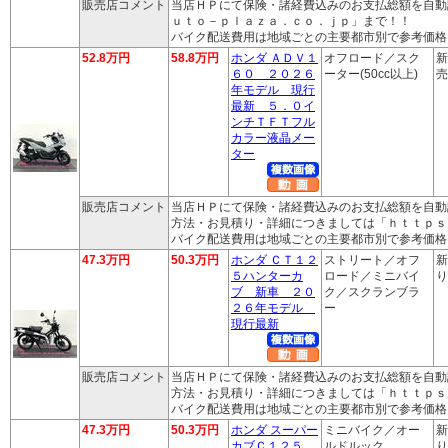
販売店コメント
当店ＨＰにて保険・諸経費込みのお支払総額を自動
ｕｔｏ－ｐｌａｚａ．ｃｏ．ｊｐ」まで！！
バイク配送費用は地域ごとの主要都市別で参考価格
52.8万円
58.8万円
ホンダ ＡＤＶ１
オフロード／スク
新
６０ ２０２６
ーター(50cc以上)
売
年モデル 現行
最新 ５．０イ
ンチＴＦＴフル
カラー液晶メー
ター
販売店コメント
当店ＨＰにて保険・諸経費込みのお支払総額を自動
方法・お見積り・詳細につきましては「ｈｔｔｐｓ
バイク配送費用は地域ごとの主要都市別で参考価格
47.3万円
50.3万円
ホンダ ＣＴ１２
ストリート／オフ
新
５ハンターカ
ロード／ミニバイ
り
ブ 新車 ２０
ク／スクランブラ
２６年モデル
ー
現行最新
販売店コメント
当店ＨＰにて保険・諸経費込みのお支払総額を自動
方法・お見積り・詳細につきましては「ｈｔｔｐｓ
バイク配送費用は地域ごとの主要都市別で参考価格
47.3万円
50.3万円
ホンダ スーパー
ミニバイク／オー
新
カブＣ１２５
ルドルック
り