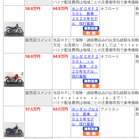
バイク配送費用は地域ごとの主要都市別で参考価格
58.9万円
64.9万円
ホンダ ＣＲＦ２
オフロード
新
５０Ｌ 新車
売
２０２５年モデ
ル 現行最新
販売店コメント
当店ＨＰにて保険・諸経費込みのお支払総額を自動
方法・お見積り・詳細につきましては「ｈｔｔｐｓ
バイク配送費用は地域ごとの主要都市別で参考価格
58.9万円
64.9万円
ホンダ ＣＲＦ２
オフロード
新
５０Ｌ ＜ｓ
売
＞ 新車 ２０
２５年モデル
現行最新
販売店コメント
当店ＨＰにて保険・諸経費込みのお支払総額を自動
ｕｔｏ－ｐｌａｚａ．ｃｏ．ｊｐ」まで！！
バイク配送費用は地域ごとの主要都市別で参考価格
57.5万円
63.5万円
ホンダ レブル２
アメリカン
新
５０ 新車 ２
売
０２５年モデ
ル 現行最新