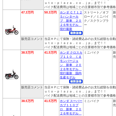
ｕｔｏ－ｐｌａｚａ．ｃｏ．ｊｐ」まで！！
バイク配送費用は地域ごとの主要都市別で参考価格
47.3万円
50.3万円
ホンダ ＣＴ１２
ストリート／オフ
新
５ハンターカ
ロード／ミニバイ
売
ブ 新車 ２０
ク／スクランブラ
２６年モデル
ー
現行最新
販売店コメント
当店ＨＰにて保険・諸経費込みのお支払総額を自動
ｕｔｏ－ｐｌａｚａ．ｃｏ．ｊｐ」まで！！
バイク配送費用は地域ごとの主要都市別で参考価格
38.5万円
41.5万円
ホンダ クロスカ
ミニバイク
新
ブ１１０ くま
売
モンバージョ
ン 新車 ２０
２６年モデル
現行最新 国内
生産モデル
販売店コメント
当店ＨＰにて保険・諸経費込みのお支払総額を自動
ｕｔｏ－ｐｌａｚａ．ｃｏ．ｊｐ」まで！！
バイク配送費用は地域ごとの主要都市別で参考価格
38.5万円
41.5万円
ホンダ スーパー
ミニバイク
新
カブ１１０プ
売
ロ 新車 ２０
２６年モデル