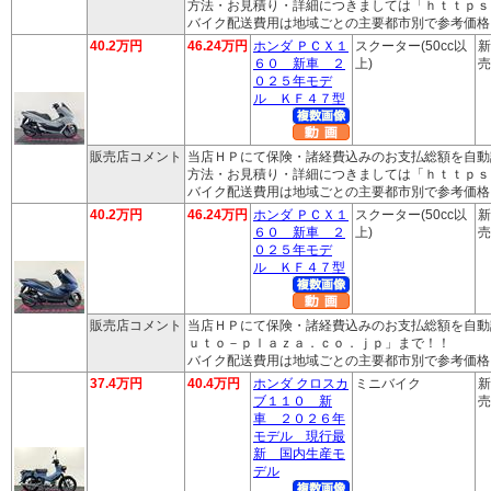
方法・お見積り・詳細につきましては「ｈｔｔｐｓ
バイク配送費用は地域ごとの主要都市別で参考価格
40.2万円
46.24万円
ホンダ ＰＣＸ１
スクーター(50cc以
新
６０ 新車 ２
上)
売
０２５年モデ
ル ＫＦ４７型
販売店コメント
当店ＨＰにて保険・諸経費込みのお支払総額を自動
方法・お見積り・詳細につきましては「ｈｔｔｐｓ
バイク配送費用は地域ごとの主要都市別で参考価格
40.2万円
46.24万円
ホンダ ＰＣＸ１
スクーター(50cc以
新
６０ 新車 ２
上)
売
０２５年モデ
ル ＫＦ４７型
販売店コメント
当店ＨＰにて保険・諸経費込みのお支払総額を自動
ｕｔｏ－ｐｌａｚａ．ｃｏ．ｊｐ」まで！！
バイク配送費用は地域ごとの主要都市別で参考価格
37.4万円
40.4万円
ホンダ クロスカ
ミニバイク
新
ブ１１０ 新
売
車 ２０２６年
モデル 現行最
新 国内生産モ
デル