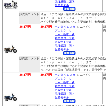
現行最新 国内
生産モデル
販売店コメント
当店ＨＰにて保険・諸経費込みのお支払総額を自動
ｕｔｏ－ｐｌａｚａ．ｃｏ．ｊｐ」まで！！
バイク配送費用は地域ごとの主要都市別で参考価格
36.4万円
39.4万円
ホンダ クロスカ
ミニバイク
新
ブ１１０ Ｌｉ
売
ｔｅ 新車 新
基準原付 ２０
２６年モデル
現行最新 国内
生産モデル
販売店コメント
当店ＨＰにて保険・諸経費込みのお支払総額を自動
ｕｔｏ－ｐｌａｚａ．ｃｏ．ｊｐ」まで！！
バイク配送費用は地域ごとの主要都市別で参考価格
※こちらの車両は「新基準原付」です。原付免許で
36.4万円
39.4万円
ホンダ クロスカ
ミニバイク
新
ブ１１０ Ｌｉ
売
ｔｅ 新車 新
基準原付 ２０
２６年モデル
現行最新 国内
生産モデル