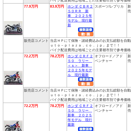
バイク配送費用は地域ごとの主要都市別で参考価格
77.9万円
83.9万円
ホンダ ＣＢＲ２
スポーツ/レプリカ
新
５０ＲＲ 新
売
車 ２０２５年
モデル 現行最
新
販売店コメント
当店ＨＰにて保険・諸経費込みのお支払総額を自動
ｕｔｏ－ｐｌａｚａ．ｃｏ．ｊｐ」まで！！
バイク配送費用は地域ごとの主要都市別で参考価格
72.2万円
78.2万円
ホンダ ＣＲＦ２
オフロード／アド
新
５０ ラリー
ベンチャー
売
＜ｓ＞ 新車
２０２５年モデ
ル 現行最新
販売店コメント
当店ＨＰにて保険・諸経費込みのお支払総額を自動
ｕｔｏ－ｐｌａｚａ．ｃｏ．ｊｐ」まで！！
バイク配送費用は地域ごとの主要都市別で参考価格
72.2万円
78.2万円
ホンダ ＣＲＦ２
オフロード／アド
新
５０ ラリー
ベンチャー
売
新車 ２０２５
年モデル 現行
最新