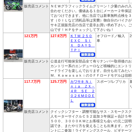
販売店コメント
ＮＥＷグラフィックライムグリーン！少量のみの入
合わせください。価値ある１台にメーカー２年保証
ておつけできます。他に当店では新車無料点検を３
す（ＯＩＬなど消耗品等は実費）御自分のバイクが
サキ正規販売店の当店で是非お買い求め下さい。ご
山です！ＨＰをチェックして下さいね！
121万円
127.9万円
ＫＴＭ ２５０
オフロード／輸入
2
ＥＸＣ ＳＩ
車
Ｘ ＤＡＹＳ
ＴＰＩ
販売店コメント
公道走行可能保安部品全て有りナンバー取得後のお
カントリー系のエンデューロなど積極的にエントリ
ードライフを楽しんでおります。自分も出てみたい
Ｍ、ＫａｗａｓａｋｉのＯＦＦロードモデルは信頼
117.7万円
125.7万円
カワサキ Ｎｉ
スポーツ/レプリカ
ｎｊａ ＺＸ－
り
４Ｒ ＳＥ ２
０２６ＭＯＤＥ
Ｌ
販売店コメント
クイックシフター・調整可能なサス・スモークスク
人モーターサイクルＣＳ２追加３年保証＝合計５年
５００、３０００ＫＭとお客様立ち会いの元ご説明
認でき、またやり方を覚えることも出来ます。カワ
ントにご参加！ライディングスクール、ビギナーツ