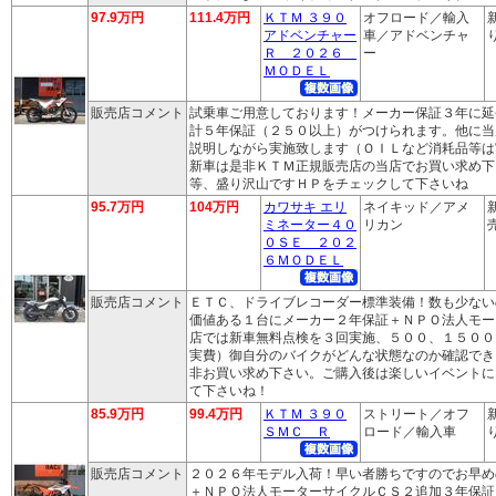
97.9万円
111.4万円
ＫＴＭ ３９０
オフロード／輸入
アドベンチャー
車／アドベンチャ
り
Ｒ ２０２６
ー
ＭＯＤＥＬ
販売店コメント
試乗車ご用意しております！メーカー保証３年に延
計５年保証（２５０以上）がつけられます。他に当
説明しながら実施致します（ＯＩＬなど消耗品等は
新車は是非ＫＴＭ正規販売店の当店でお買い求め下
等、盛り沢山ですＨＰをチェックして下さいね
95.7万円
104万円
カワサキ エリ
ネイキッド／アメ
ミネーター４０
リカン
売
０ＳＥ ２０２
６ＭＯＤＥＬ
販売店コメント
ＥＴＣ、ドライブレコーダー標準装備！数も少ない
価値ある１台にメーカー２年保証＋ＮＰＯ法人モー
店では新車無料点検を３回実施、５００、１５００
実費）御自分のバイクがどんな状態なのか確認でき
非お買い求め下さい。ご購入後は楽しいイベントに
て下さいね！
85.9万円
99.4万円
ＫＴＭ ３９０
ストリート／オフ
ＳＭＣ Ｒ
ロード／輸入車
り
販売店コメント
２０２６年モデル入荷！早い者勝ちですのでお早め
＋ＮＰＯ法人モーターサイクルＣＳ２追加３年保証