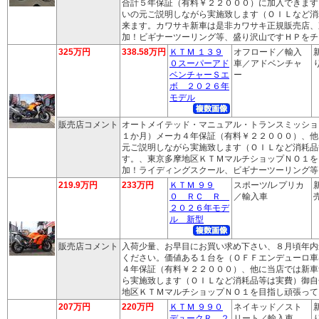
合計５年保証（有料￥２２０００）に加入できます
いの元ご説明しながら実施致します（ＯＩＬなど消
来ます。カワサキ新車は是非カワサキ正規販売店、
加！ビギナーツーリング等、盛り沢山ですＨＰをチ
325万円
338.58万円
ＫＴＭ １３９
オフロード／輸入
０スーパーアド
車／アドベンチャ
り
ベンチャーＳエ
ー
ボ ２０２６年
モデル
販売店コメント
オートメイテッド・マニュアル・トランスミッショ
１か月）メーカ４年保証（有料￥２２０００）、他
元ご説明しながら実施致します（ＯＩＬなど消耗品
す。、東京多摩地区ＫＴＭマルチショップＮＯ１を
加！ライディングスクール、ビギナーツーリング等
219.9万円
233万円
ＫＴＭ ９９
スポーツ/レプリカ
０ ＲＣ Ｒ
／輸入車
売
２０２６年モデ
ル 新型
販売店コメント
入荷少量、お早目にお買い求め下さい、８月頃年内
ください。価値ある１台を（ＯＦＦエンデューロ車
４年保証（有料￥２２０００）、他に当店では新車
ら実施致します（ＯＩＬなど消耗品等は実費）御自
地区ＫＴＭマルチショップＮＯ１を目指し頑張って
207万円
220万円
ＫＴＭ ９９０
ネイキッド／スト
デュークＲ ２
リート／輸入車
り