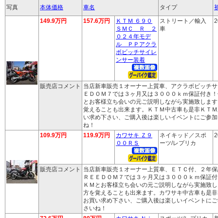
写真
本体価格
車名
タイプ
149.9万円
157.6万円
ＫＴＭ ６９０
ストリート／輸入
2
ＳＭＣ Ｒ ２
車
０２４年モデ
ル ＰＰアクラ
ボビッチサイレ
ンサー装着
販売店コメント
当店新車販売１オーナー上質車、アクラボビッチサ
ＥＤＯＭ７では３ヶ月又は３０００ｋｍ保証付き！
とお客様立ち会いの元ご説明しながら実施致します
覚えることも出来ます。ＫＴＭ中古車も是非ＫＴＭ
い求め下さい、ご購入後は楽しいイベントにご参加
ね！
109.9万円
119.9万円
カワサキ Ｚ９
ネイキッド／スポ
2
００ＲＳ
ーツ/レプリカ
販売店コメント
当店新車販売１オーナー上質車、ＥＴＣ付、２年保
ＲＥＥＤＯＭ７では３ヶ月又は３０００ｋｍ保証付
ＫＭとお客様立ち会いの元ご説明しながら実施致し
方を覚えることも出来ます。カワサキ中古車も是非
お買い求め下さい、ご購入後は楽しいイベントにご
さいね！