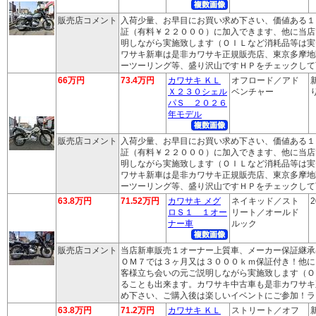
販売店コメント
入荷少量、お早目にお買い求め下さい、価値ある１
証（有料￥２２０００）に加入できます、他に当店
明しながら実施致します（ＯＩＬなど消耗品等は実
ワサキ新車は是非カワサキ正規販売店、東京多摩地
ーツーリング等、盛り沢山ですＨＰをチェックして
66万円
73.4万円
カワサキ ＫＬ
オフロード／アド
Ｘ２３０シェル
ベンチャー
り
パＳ ２０２６
年モデル
販売店コメント
入荷少量、お早目にお買い求め下さい、価値ある１
証（有料￥２２０００）に加入できます、他に当店
明しながら実施致します（ＯＩＬなど消耗品等は実
ワサキ新車は是非カワサキ正規販売店、東京多摩地
ーツーリング等、盛り沢山ですＨＰをチェックして
63.8万円
71.52万円
カワサキ メグ
ネイキッド／スト
2
ロＳ１ １オー
リート／オールド
ナー車
ルック
販売店コメント
当店新車販売１オーナー上質車、メーカー保証継承
ＯＭ７では３ヶ月又は３０００ｋｍ保証付き！他に
客様立ち会いの元ご説明しながら実施致します（Ｏ
ることも出来ます。カワサキ中古車も是非カワサキ
め下さい、ご購入後は楽しいイベントにご参加！ラ
63.8万円
71.2万円
カワサキ ＫＬ
ストリート／オフ