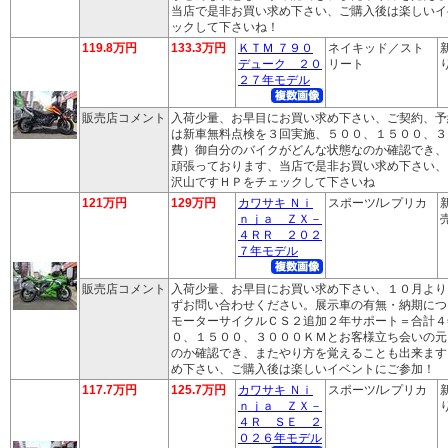
当店で是非お買い求め下さい、ご購入後は楽しいイ
ックして下さいね！
119.8万円
133.3万円
ＫＴＭ ７９０
ネイキッド／スト
デューク ２０
リート
り
２７年モデル
販売店コメント
入荷少量、お早目にお買い求め下さい、ご契約、予
は新車無料点検を３回実施、５００、１５００、３
費）御自分のバイクがどんな状態なのか確認でき、
頑張っております、当店で是非お買い求め下さい、
沢山ですＨＰをチェックして下さいね
121万円
129万円
カワサキ Ｎｉ
スポーツ/レプリカ
ｎｊａ ＺＸ－
売
４ＲＲ ２０２
７年モデル
販売店コメント
入荷少量、お早目にお買い求め下さい、１０月より
ずお問い合わせください。展示車の有無・納期につ
モーターサイクルＣＳ２追加２年サポート＝合計４
０、１５００、３０００ＫＭとお客様立ち会いの元
のか確認でき、またやり方を覚えることも出来ます
め下さい、ご購入後は楽しいイベントにご参加！
117.7万円
125.7万円
カワサキ Ｎｉ
スポーツ/レプリカ
ｎｊａ ＺＸ－
り
４Ｒ ＳＥ ２
０２６年モデル