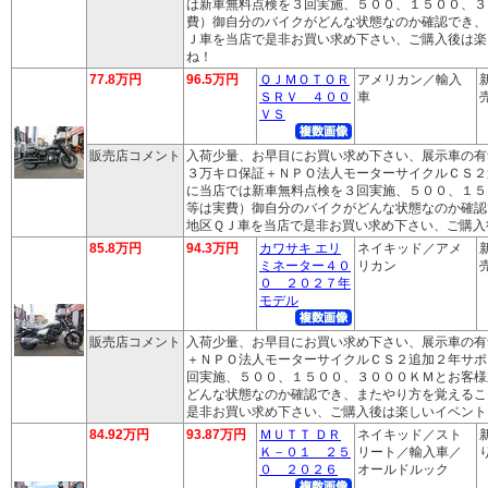
は新車無料点検を３回実施、５００、１５００、３
費）御自分のバイクがどんな状態なのか確認でき、
Ｊ車を当店で是非お買い求め下さい、ご購入後は楽
ね！
77.8万円
96.5万円
ＱＪＭＯＴＯＲ
アメリカン／輸入
ＳＲＶ ４００
車
売
ＶＳ
販売店コメント
入荷少量、お早目にお買い求め下さい、展示車の有
３万キロ保証＋ＮＰＯ法人モーターサイクルＣＳ２
に当店では新車無料点検を３回実施、５００、１５
等は実費）御自分のバイクがどんな状態なのか確認
地区ＱＪ車を当店で是非お買い求め下さい、ご購入
85.8万円
94.3万円
カワサキ エリ
ネイキッド／アメ
ミネーター４０
リカン
売
０ ２０２７年
モデル
販売店コメント
入荷少量、お早目にお買い求め下さい、展示車の有
＋ＮＰＯ法人モーターサイクルＣＳ２追加２年サポ
回実施、５００、１５００、３０００ＫＭとお客様
どんな状態なのか確認でき、またやり方を覚えるこ
是非お買い求め下さい、ご購入後は楽しいイベント
84.92万円
93.87万円
ＭＵＴＴ ＤＲ
ネイキッド／スト
Ｋ－０１ ２５
リート／輸入車／
り
０ ２０２６
オールドルック