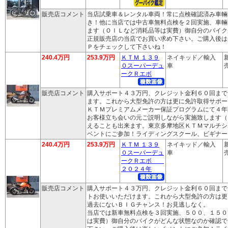
販売店コメント
当店試乗車＆レンタル車両！常に点検確認済み車輛
き！他に当店では中古車無料点検を２回実施、車輛
ます（ＯＩＬなど消耗品等は実費）御自分のバイク
正規販売店の当店でお買い求め下さい。ご購入後は
Ｐをチェックして下さいね！
240.4万円
253.9万円
ＫＴＭ １３９
ネイキッド／輸入
０スーパーデュ
車
売
ークＲエボ
販売店コメント
購入サポート４３万円、クレジット金利６０回まで
ます。これから大型免許の方は更に免許取得サポー
ＫＴＭプレミアムメーカー保証プログラムにて４年
お客様立ち会いの元ご説明しながら実施致します（
えることも出来ます。東京多摩地区ＫＴＭマルチシ
ベントにご参加！ライディングスクール、ビギナー
240.4万円
253.9万円
ＫＴＭ １３９
ネイキッド／輸入
０スーパーデュ
車
売
ークＲエボ
２０２４年
販売店コメント
購入サポート４３万円、クレジット金利６０回まで
トお使いいただけます。これから大型免許の方は更
過去にないＢＩＧチャンス！お見逃しなく。
当店では新車無料点検を３回実施、５００、１５０
は実費）御自分のバイクがどんな状態なのか確認で