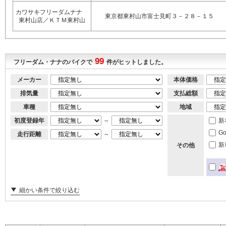
カワサキフリーダムナナ
東京都東村山市富士見町３－２８－１５
東村山店／ＫＴＭ東村山
99
フリーダム・ナナのバイクで
件がヒットしました。
メーカー
本体価格
排気量
支払総額
車種
地域
初度登録年
～
新
G
走行距離
～
新
その他
細かい条件で絞り込む