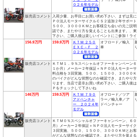
０２６年モデル
販売店コメント
入荷少量、お早目にお買い求め下さい、まずは見に
ＰＯ法人モーターサイクルＣＳ２追加２年サポート
５００、３０００ＫＭとお客様立ち会いの元ご説明
認でき、またやり方を覚えることも出来ます。、東
下さい、ご購入後は楽しいイベントにご参加！ライ
156.9万円
159.9万円
ＫＴＭ ２５０
オフロード／輸入
ＥＸＣ－Ｆ ２
車
り
０２６年モデル
販売店コメント
ＫＴＭ１．９％スペシャルオファーキャンペーン６
１か月）メーカー２年保証＋ＮＰＯ法人モーターサ
料点検を３回実施、５００、１５００、３０００Ｋ
のバイクがどんな状態なのか確認でき、またやり方
ります、当店で是非お買い求め下さい、ご購入後は
Ｐをチェックして下さいね
146万円
159.5万円
ＫＴＭ ７９０
オフロード／ツア
アドベンチャ
ラー／輸入車／ア
り
ー ２０２４年
ドベンチャー
モデル
販売店コメント
ＫＴＭ０％スペシャルオファーキャンペーン、６０
月）メーカー２年保証＋ＮＰＯ法人モーターサイク
３回実施、５００、１５００、３０００ＫＭとお客
がどんな状態なのか確認でき、またやり方を覚える