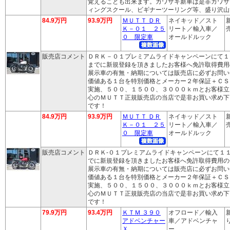
覚えることも出来ます。カワサキ新車は是非カワサ
ィングスクール、ビギナーツーリング等、盛り沢山
84.9万円
93.9万円
ＭＵＴＴ ＤＲ
ネイキッド／スト
Ｋ－０１ ２５
リート／輸入車／
売
０ 限定車
オールドルック
販売店コメント
ＤＲＫ－０１プレミアムライドキャンペーンにて１
までに新規登録を頂きましたお客様へ免許取得費用
展示車の有無・納期については販売店に必ずお問い
価値ある１台を特別価格とメーカー２年保証＋ＣＳ
実施、５００、１５００、３０００ｋｍとお客様立
心のＭＵＴＴ正規販売店の当店で是非お買い求め下
です！
84.9万円
93.9万円
ＭＵＴＴ ＤＲ
ネイキッド／スト
Ｋ－０１ ２５
リート／輸入車／
売
０ 限定車
オールドルック
販売店コメント
ＤＲＫ‐０１プレミアムライドキャンペーンにて１
でに新規登録を頂きましたお客様へ免許取得費用の
展示車の有無・納期については販売店に必ずお問い
価値ある１台を特別価格とメーカー２年保証＋ＣＳ
実施、５００、１５００、３０００ｋｍとお客様立
心のＭＵＴＴ正規販売店の当店で是非お買い求め下
です！
79.9万円
93.4万円
ＫＴＭ ３９０
オフロード／輸入
アドベンチャー
車／アドベンチャ
り
Ｘ
ー