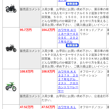
販売店コメント
入荷少量、お早目にお買い求め下さい、展示車の有
＋ＮＰＯ法人モーターサイクルＣＳ２追加２年サポ
回実施、５００、１５００、３０００ＫＭとお客様
どんな状態なのか確認でき、またやり方を覚えるこ
是非お買い求め下さい、ご購入後は楽しいイベント
95.7万円
104.2万円
カワサキ エリ
ネイキッド／アメ
ミネーター４０
リカン
売
０ＳＥ ２０２
７年モデル
販売店コメント
入荷少量、お早目にお買い求め下さい、展示車の有
＋ＮＰＯ法人モーターサイクルＣＳ２追加２年サポ
回実施、５００、１５００、３０００ＫＭとお客様
どんな状態なのか確認でき、またやり方を覚えるこ
是非お買い求め下さい、ご購入後は楽しいイベント
108.9万円
108.9万円
カワサキ ＫＸ
オフロード／コン
３２７Ｘ ２０
ペティション
売
２７年モデル
２スト クロス
カントリーレー
サー
販売店コメント
入荷少量、お早目にお買い求め下さい、公道走行不
ださい。
47.52万円
47.52万円
カワサキ ＫＬ
オフロード／コン