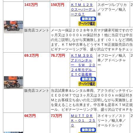
143万円
150万円
ＫＴＭ １２９
スポーツ/レプリカ
2
０スーパーデュ
／ツアラー／輸入
ークＧＴ
車
販売店コメント
メーカー保証２０２８年９月マデ継承可能ですので
ヶ月又は３０００ｋｍ保証付き！他に当店では中古
の元ご説明しながら実施致します（ＯＩＬなど消耗
ます。ＫＴＭ中古車もどうぞＫＴＭ正規販売店の当
ビギナーツーリング等、盛り沢山ですＨＰをチェッ
69.3万円
76.7万円
ＫＴＭ ３９０
オフロード／輸入
2
アドベンチャ
車／アドベンチャ
ー ＳＷ ２０
ー
２４年モデル
ＥＴＣ装着車
販売店コメント
当店試乗車＆レンタル車両、アクラポビッチサイレ
ＥＥＤＯＭ７では３ヶ月又は３０００ｋｍ保証付き
Ｍとお客様立ち会いの元ご説明しながら実施致しま
を覚えることも出来ます。中古車も是非ＫＴＭ正規
ール、ビギナーツーリング等、盛り沢山ですＨＰを
66万円
73万円
ＭＵＴＴ ＤＲ
ネイキッド／スト
2
Ｋ－０１ ２５
リート／輸入車／
０
オールドルック