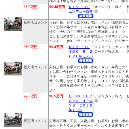
地区ＱＪ車を当店で是非お買い求め下さい、ご購入
85.9万円
99.48万円
ＫＴＭ ３９０
オフロード／輸入
エンデューロＲ
車
り
販売店コメント
入荷少量、お早目にお買い求め下さい、価値ある１
Ｓ２追加２年サポート＝合計４年保証（有料￥２２
様立ち会いの元ご説明しながら実施致します（ＯＩ
ことも出来ます。、東京多摩地区ＫＴＭマルチショ
ベントにご参加！ライディングスクール、ビギナー
85.9万円
99.4万円
ＫＴＭ ３９０
ストリート／オフ
ＳＭＣ Ｒ ２
ロード／輸入車
売
０２６年モデル
販売店コメント
入荷少量、お早目にお買い求め下さい、年内この１
ずお問い合わせください。価値ある１台を（ＯＦＦ
サポート＝合計４年保証（有料￥２２０００）、他
元ご説明しながら実施致します（ＯＩＬなど消耗品
す。、東京多摩地区ＫＴＭマルチショップＮＯ１を
加！
77.8万円
96.5万円
ＱＪＭＯＴＯＲ
アメリカン／輸入
ＳＲＶ ４００
車
り
ＶＳ ２０２６
年モデル
販売店コメント
多摩地区唯一正規、入荷少量、お早目にお買い求め
保証＋ＮＰＯ法人モーターサイクルＣＳ２追加２年