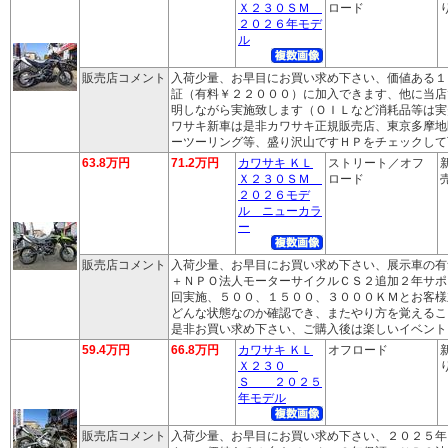
Ｘ２３０ＳＭ
ロード
り
２０２６年モデ
ル
販売店コメント
入荷少量、お早目にお買い求め下さい、価値ある１
証（有料￥２２０００）に加入できます、他に当店
明しながら実施致します（ＯＩＬなど消耗品等は実
ワサキ新車は是非カワサキ正規販売店、東京多摩地
ーツーリング等、盛り沢山ですＨＰをチェックして
63.8万円
71.2万円
カワサキ ＫＬ
ストリート／オフ
Ｘ２３０ＳＭ
ロード
売
２０２６モデ
ル ニューカラ
ー
販売店コメント
入荷少量、お早目にお買い求め下さい、展示車の有
＋ＮＰＯ法人モーターサイクルＣＳ２追加２年サポ
回実施、５００、１５００、３０００ＫＭとお客様
どんな状態なのか確認でき、またやり方を覚えるこ
是非お買い求め下さい、ご購入後は楽しいイベント
59.4万円
66.8万円
カワサキ ＫＬ
オフロード
Ｘ２３０
り
Ｓ ２０２５
年モデル
販売店コメント
入荷少量、お早目にお買い求め下さい、２０２５年