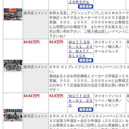
２６年モデル
販売店コメント
各部を見直しブラッシュアップしたＮＥＷカラーで
年保証＋ＮＰＯ法人モーターサイクルＣＳ２追加３
実施、５００、１５００、３０００ＫＭとお客様立
んな状態なのか確認でき、またやり方を覚えること
非お買い求め下さい。ご購入後は楽しいイベントに
下さいね！
84.92万円
93.9万円
ＭＵＴＴ ＤＲ
ネイキッド／スト
Ｋ－０１ ２５
リート／輸入車／
り
０ ＭＡＴＴ
オールドルック
ＢＬＡＣＫ
販売店コメント
ＤＲＫ‐０１プレミアムライドキャンペーンにて１
い。
価値ある１台を特別価格とメーカー２年保証＋ＣＳ
実施、５００、１５００、３０００ｋｍとお客様立
心のＭＵＴＴ正規販売店の当店で是非お買い求め下
です！
84.92万円
93.9万円
ＭＵＴＴ ＤＲ
ネイキッド／スト
Ｋ－０１ ２５
リート／輸入車／
り
０
オールドルック
販売店コメント
ＤＲＫ‐０１プレミアムライドキャンペーンにて１
Ｓ２追加３年保証＝合計５年保証（２５０以上）を
とお客様立ち会いの元ご説明しながら実施致します