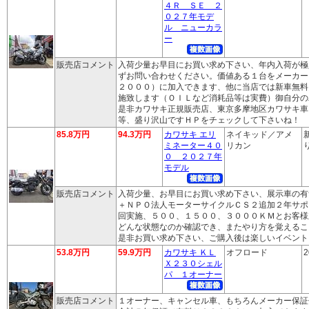
４Ｒ ＳＥ ２
０２７年モデ
ル ニューカラ
ー
販売店コメント
入荷少量お早目にお買い求め下さい、年内入荷が極
ずお問い合わせください。価値ある１台をメーカー
２０００）に加入できます、他に当店では新車無料
施致します（ＯＩＬなど消耗品等は実費）御自分の
是非カワサキ正規販売店、東京多摩地区カワサキ車
等、盛り沢山ですＨＰをチェックして下さいね！
85.8万円
94.3万円
カワサキ エリ
ネイキッド／アメ
ミネーター４０
リカン
り
０ ２０２７年
モデル
販売店コメント
入荷少量、お早目にお買い求め下さい、展示車の有
＋ＮＰＯ法人モーターサイクルＣＳ２追加２年サポ
回実施、５００、１５００、３０００ＫＭとお客様
どんな状態なのか確認でき、またやり方を覚えるこ
是非お買い求め下さい、ご購入後は楽しいイベント
53.8万円
59.9万円
カワサキ ＫＬ
オフロード
2
Ｘ２３０シェル
パ １オーナー
販売店コメント
１オーナー、キャンセル車、もちろんメーカー保証