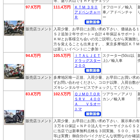
等、盛り沢山ですＨＰをチェック
97.9万円
111.4万円
ＫＴＭ ３９０
オフロード／輸入
アドベンチャー
車／アドベンチャ
り
Ｒ
ー
販売店コメント
入荷少量、お早目にお買い求め下さい、価値ある１
Ｓ２追加２年サポート＝合計４年保証＆サポート（
ＫＭとお客様立ち会いの元ご説明しながら実施致し
方を覚えることも出来ます。、東京多摩地区ＫＴＭ
は楽しいイベントにご参加！
94.6万円
105.5万円
ＩＴＡＬＪＥＴ
スクーター(50cc以
ドラッグスター
上)／輸入車
売
２００
販売店コメント
多摩地区唯一正規、入荷少量、お早目にお買い求め
ずお問い合わせください。コロナ以降、入荷台数が
ズキレンタルサービスでチェックしてください。
83.8万円
102.5万円
ＱＪＭＯＴＯＲ
ツアラー／アメリ
ＳＲＶ ４００
カン／輸入車
売
Ａ ＶＳオー
トマ
販売店コメント
入荷少量、お早目にお買い求め下さい、展示車の有
３万キロ保証＋ＮＰＯ法人モーターサイクルＣＳ２
に当店では新車無料点検を３回実施、５００、１５
等は実費）御自分のバイクがどんな状態なのか確認