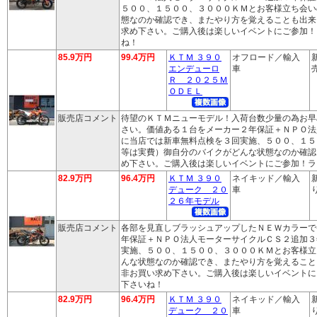
５００、１５００、３０００ＫＭとお客様立ち会い
態なのか確認でき、またやり方を覚えることも出来
求め下さい。ご購入後は楽しいイベントにご参加！
ね！
85.9万円
99.4万円
ＫＴＭ ３９０
オフロード／輸入
エンデューロ
車
売
Ｒ ２０２５Ｍ
ＯＤＥＬ
販売店コメント
待望のＫＴＭニューモデル！入荷台数少量の為お早
さい。価値ある１台をメーカー２年保証＋ＮＰＯ法
に当店では新車無料点検を３回実施、５００、１５
等は実費）御自分のバイクがどんな状態なのか確認
め下さい。ご購入後は楽しいイベントにご参加！ラ
82.9万円
96.4万円
ＫＴＭ ３９０
ネイキッド／輸入
デューク ２０
車
り
２６年モデル
販売店コメント
各部を見直しブラッシュアップしたＮＥＷカラーで
年保証＋ＮＰＯ法人モーターサイクルＣＳ２追加３
実施、５００、１５００、３０００ＫＭとお客様立
んな状態なのか確認でき、またやり方を覚えること
非お買い求め下さい。ご購入後は楽しいイベントに
下さいね！
82.9万円
96.4万円
ＫＴＭ ３９０
ネイキッド／輸入
デューク ２０
車
り