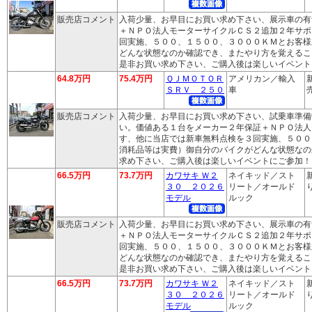
販売店コメント
入荷少量、お早目にお買い求め下さい、展示車の有
＋ＮＰＯ法人モーターサイクルＣＳ２追加２年サポ
回実施、５００、１５００、３０００ＫＭとお客様
どんな状態なのか確認でき、またやり方を覚えるこ
是非お買い求め下さい、ご購入後は楽しいイベント
64.8万円
75.4万円
ＱＪＭＯＴＯＲ
アメリカン／輸入
ＳＲＶ ２５０
車
売
販売店コメント
入荷少量、お早目にお買い求め下さい、試乗車準備
い。価値ある１台をメーカー２年保証＋ＮＰＯ法人
す、他に当店では新車無料点検を３回実施、５００
消耗品等は実費）御自分のバイクがどんな状態なの
求め下さい、ご購入後は楽しいイベントにご参加！
66.5万円
73.7万円
カワサキ Ｗ２
ネイキッド／スト
３０ ２０２６
リート／オールド
り
モデル
ルック
販売店コメント
入荷少量、お早目にお買い求め下さい、展示車の有
＋ＮＰＯ法人モーターサイクルＣＳ２追加２年サポ
回実施、５００、１５００、３０００ＫＭとお客様
どんな状態なのか確認でき、またやり方を覚えるこ
是非お買い求め下さい、ご購入後は楽しいイベント
66.5万円
73.7万円
カワサキ Ｗ２
ネイキッド／スト
３０ ２０２６
リート／オールド
り
モデル
ルック