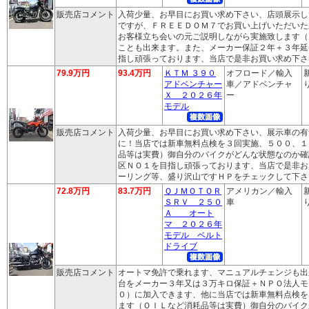
販売店コメント
入荷少量、お早目にお買い求め下さい、店頭展示し
ですが、ＦＲＥＥＤＯＭ７でお買い上げいただいた
お客様立ち会いの元ご説明しながら実施致します（
ことも出来ます。また、メーカー保証２年＋３年延
指し頑張っております、当店で是非お買い求め下さ
79.9万円
93.4万円
ＫＴＭ ３９０
オフロード／輸入
アドベンチャー
車／アドベンチャ
り
Ｘ ２０２６年
ー
モデル
販売店コメント
入荷少量、お早目にお買い求め下さい、展示車の有
に！当店では新車無料点検を３回実施、５００、１
品等は実費）御自分のバイクがどんな状態なのか確
区ＮＯ１を目指し頑張っております、当店で是非お
ーリング等、盛り沢山ですＨＰをチェックして下さ
72.8万円
83.7万円
ＱＪＭＯＴＯＲ
アメリカン／輸入
ＳＲＶ ２５０
車
り
Ａ オート
マ ２０２６年
モデル ベルト
ドライブ
販売店コメント
オートマ免許で乗れます、マニュアルチェンジも出
台をメーカー３年又は３万キロ保証＋ＮＰＯ法人モ
０）に加入できます、他に当店では新車無料点検を
ます（ＯＩＬなど消耗品等は実費）御自分のバイク