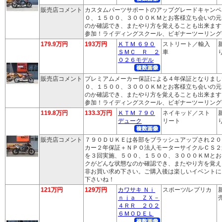
販売店コメント
カスタムパーツサポートのアップグレードキャンペ
０、１５００、３０００ＫＭとお客様立ち会いの元
のか確認でき、またやり方を覚えることも出来ます
参加！ライディングスクール、ビギナーツーリング
179.9万円
193万円
ＫＴＭ ６９０
ストリート／輸入
ＳＭＣ Ｒ ２
車
り
０２６モデル
販売店コメント
プレミアムメーカー保証による４年保証となりまし
０、１５００、３０００ＫＭとお客様立ち会いの元
のか確認でき、またやり方を覚えることも出来ます
参加！ライディングスクール、ビギナーツーリング
119.8万円
133.3万円
ＫＴＭ ７９０
ネイキッド／スト
デューク
リート
り
販売店コメント
７９０ＤＵＫＥは各部をブラッシュアップされ２０
カー２年保証＋ＮＰＯ法人モーターサイクルＣＳ２
を３回実施、５００、１５００、３０００ＫＭとお
クがどんな状態なのか確認でき、またやり方を覚え
非お買い求め下さい。ご購入後は楽しいイベントに
下さいね！
121万円
129万円
カワサキ Ｎｉ
スポーツ/レプリカ
ｎｊａ ＺＸ－
売
４ＲＲ ２０２
６ＭＯＤＥＬ