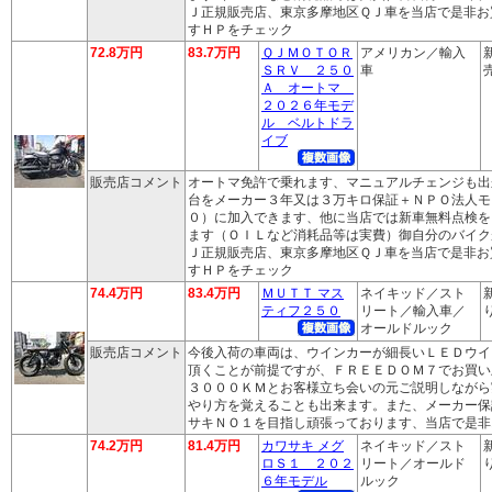
Ｊ正規販売店、東京多摩地区ＱＪ車を当店で是非お
すＨＰをチェック
72.8万円
83.7万円
ＱＪＭＯＴＯＲ
アメリカン／輸入
ＳＲＶ ２５０
車
売
Ａ オートマ
２０２６年モデ
ル ベルトドラ
イブ
販売店コメント
オートマ免許で乗れます、マニュアルチェンジも出
台をメーカー３年又は３万キロ保証＋ＮＰＯ法人モ
０）に加入できます、他に当店では新車無料点検を
ます（ＯＩＬなど消耗品等は実費）御自分のバイク
Ｊ正規販売店、東京多摩地区ＱＪ車を当店で是非お
すＨＰをチェック
74.4万円
83.4万円
ＭＵＴＴ マス
ネイキッド／スト
ティフ２５０
リート／輸入車／
り
オールドルック
販売店コメント
今後入荷の車両は、ウインカーが細長いＬＥＤウイ
頂くことが前提ですが、ＦＲＥＥＤＯＭ７でお買い
３０００ＫＭとお客様立ち会いの元ご説明しながら
やり方を覚えることも出来ます。また、メーカー保
サキＮＯ１を目指し頑張っております、当店で是非
74.2万円
81.4万円
カワサキ メグ
ネイキッド／スト
ロＳ１ ２０２
リート／オールド
り
６年モデル
ルック