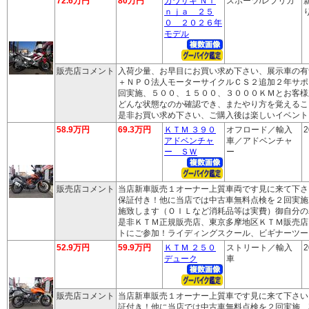
72.6万円
80万円
カワサキ Ｎｉ
スポーツ/レプリカ
ｎｊａ ２５
り
０ ２０２６年
モデル
販売店コメント
入荷少量、お早目にお買い求め下さい、展示車の有
＋ＮＰＯ法人モーターサイクルＣＳ２追加２年サポ
回実施、５００、１５００、３０００ＫＭとお客様
どんな状態なのか確認でき、またやり方を覚えるこ
是非お買い求め下さい、ご購入後は楽しいイベント
58.9万円
69.3万円
ＫＴＭ ３９０
オフロード／輸入
2
アドベンチャ
車／アドベンチャ
ー ＳＷ
ー
販売店コメント
当店新車販売１オーナー上質車両です見に来て下さ
保証付き！他に当店では中古車無料点検を２回実施
施致します（ＯＩＬなど消耗品等は実費）御自分の
是非ＫＴＭ正規販売店、東京多摩地区ＫＴＭ販売店
トにご参加！ライディングスクール、ビギナーツー
52.9万円
59.9万円
ＫＴＭ ２５０
ストリート／輸入
2
デューク
車
販売店コメント
当店新車販売１オーナー上質車です見に来て下さい
証付き！他に当店では中古車無料点検を２回実施、