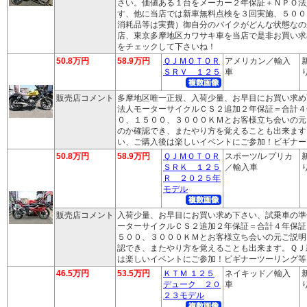
さい。価値ある１台をメーカー２年保証＋ＮＰＯ法
す、他に当店では新車無料点検を３回実施、５００
消耗品等は実費）御自分のバイクがどんな状態なの
店、東京多摩地区カワサキ車を当店で是非お買い求
をチェックして下さいね！
50.8万円
58.9万円
ＱＪＭＯＴＯＲ
アメリカン／輸入
ＳＲＶ １２５
車
り
販売店コメント
多摩地区唯一正規、入荷少量、お早目にお買い求め
法人モーターサイクルＣＳ２追加２年保証＝合計４
０、１５００、３０００ＫＭとお客様立ち会いの元
のか確認でき、またやり方を覚えることも出来ます
い、ご購入後は楽しいイベントにご参加！ビギナー
50.8万円
58.9万円
ＱＪＭＯＴＯＲ
スポーツ/レプリカ
ＳＲＫ １２５
／輸入車
り
Ｒ ２０２５年
モデル
販売店コメント
入荷少量、お早目にお買い求め下さい、試乗車の準
ーターサイクルＣＳ２追加２年保証＝合計４年保証
５００、３０００ＫＭとお客様立ち会いの元ご説明
認でき、またやり方を覚えることも出来ます。ＱＪ
は楽しいイベントにご参加！ビギナーツーリング等
46.5万円
53.5万円
ＫＴＭ １２５
ネイキッド／輸入
デューク ２０
車
り
２３モデル