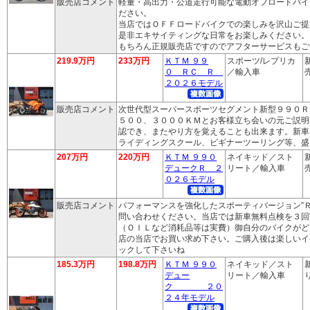
販売店コメント
軽量・高出力・公道走行可能な電動オフロードバイ
ださい。
当店ではＯＦＦロードバイクでの楽しみを沢山ご提
是非エキサイティングな日常をお楽しみください。
もちろん正規販売店ですのでアフターサービスもご
219.9万円
233万円
ＫＴＭ ９９
スポーツ/レプリカ
０ ＲＣ Ｒ
／輸入車
売
２０２６モデル
販売店コメント
次世代型スーパースポーツセグメント新型９９０Ｒ
５００、３０００ＫＭとお客様立ち会いの元ご説明
認でき、またやり方を覚えることも出来ます。新車
ライディングスクール、ビギナーツーリング等、盛
207万円
220万円
ＫＴＭ ９９０
ネイキッド／スト
デュークＲ ２
リート／輸入車
売
０２６モデル
販売店コメント
パフォーマンスを強化したスポーティバージョン”
問い合わせください。当店では新車無料点検を３回
（ＯＩＬなど消耗品等は実費）御自分のバイクがど
店の当店でお買い求め下さい。ご購入後は楽しいイ
ックして下さいね
185.3万円
198.8万円
ＫＴＭ ９９０
ネイキッド／スト
デュー
リート／輸入車
り
ク ２０
２４年モデル