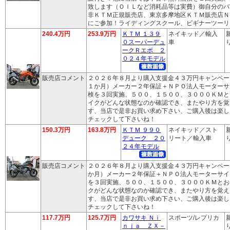
致します（ＯＩＬなど消耗品等は実費）御自分のバ
非ＫＴＭ正規販売店、東京多摩地区ＫＴＭ販売店Ｎ
にご参加！ライディングスクール、ビギナーツーリ
240.4万円
253.9万円
ＫＴＭ １３９
ネイキッド／輸入
０スーパーデュ
車
り
ークＲエボ ２
０２４年モデル
販売店コメント
２０２６年８月より購入支援金４３万円キャンペー
１か月）メーカー２年保証＋ＮＰＯ法人モーターサ
検を３回実施、５００、１５００、３０００ＫＭと
イクがどんな状態なのか確認でき、またやり方を覚
す、当店で是非お買い求め下さい、ご購入後は楽し
チェックして下さいね！
150.3万円
163.8万円
ＫＴＭ ９９０
ネイキッド／スト
デューク ２０
リート／輸入車
り
２４年モデル
販売店コメント
２０２６年８月より購入支援金４３万円キャンペー
か月）メーカー２年保証＋ＮＰＯ法人モーターサイ
を３回実施、５００、１５００、３０００ＫＭとお
クがどんな状態なのか確認でき、またやり方を覚え
す、当店で是非お買い求め下さい、ご購入後は楽し
チェックして下さいね！
117.7万円
125.7万円
カワサキ Ｎｉ
スポーツ/レプリカ
ｎｊａ ＺＸ－
り