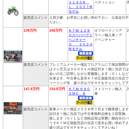
Ｘ１４０Ｒ
ペティション
売
Ｌ ２０２７年
モデル
販売店コメント
入荷少量、お早目にお買い求め下さい、公道走行不
ださい。
239万円
246万円
ＫＴＭ １２９
オフロード／ツア
2
０スーパーアド
ラー／輸入車／ア
ベンチャー
ドベンチャー
Ｓ ２０２４
年モデル
販売店コメント
プレミアムメーカー保証プログラムにて保証期間が
は３ヶ月又は３０００ｋｍ保証付き！他に当店では
会いの元ご説明しながら実施致します（ＯＩＬなど
出来ます。中古車も是非ＫＴＭ正規販売店の当店で
ツーリング等、盛り沢山ですＨＰをチェックして下
147.9万円
154.9万円
ＫＴＭ ６９０
ストリート／輸入
2
ＳＭＣ Ｒ
車
販売店コメント
新車メーカー保証２０２８年７月まで継承致します
証付き！他に当店では中古車無料点検を２回実施、
致します（ＯＩＬなど消耗品等は実費）御自分のバ
うぞＫＴＭ正規販売店の当店で是非お買い求め下さ
盛り沢山ですＨＰをチェックして下さいね！