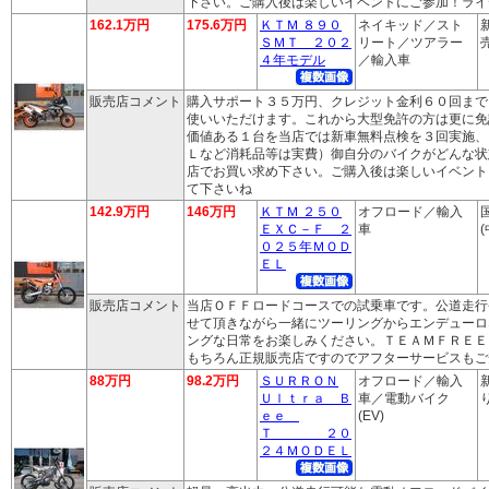
下さい。ご購入後は楽しいイベントにご参加！ライ
162.1万円
175.6万円
ＫＴＭ ８９０
ネイキッド／スト
ＳＭＴ ２０２
リート／ツアラー
売
４年モデル
／輸入車
販売店コメント
購入サポート３５万円、クレジット金利６０回まで
使いいただけます。これから大型免許の方は更に免
価値ある１台を当店では新車無料点検を３回実施、
Ｌなど消耗品等は実費）御自分のバイクがどんな状
店でお買い求め下さい。ご購入後は楽しいイベント
て下さいね
142.9万円
146万円
ＫＴＭ ２５０
オフロード／輸入
ＥＸＣ－Ｆ ２
車
(
０２５年ＭＯＤ
ＥＬ
販売店コメント
当店ＯＦＦロードコースでの試乗車です。公道走行
せて頂きながら一緒にツーリングからエンデューロ
ングな日常をお楽しみください。ＴＥＡＭＦＲＥＥ
もちろん正規販売店ですのでアフターサービスもご
88万円
98.2万円
ＳＵＲＲＯＮ
オフロード／輸入
Ｕｌｔｒａ Ｂ
車／電動バイク
り
ｅｅ
(EV)
Ｔ ２０
２４ＭＯＤＥＬ