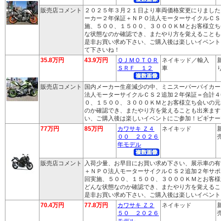
販売店コメント
２０２５年３月２１日より車両価格変更にりました
ーカー２年保証＋ＮＰＯ法人モーターサイクルＣＳ
施、５００、１５００、３０００ＫＭとお客様立ち
な状態なのか確認でき、またやり方を覚えることも
是非お買い求め下さい、ご購入後は楽しいイベント
て下さいね！
35.8万円
43.9万円
ＱＪＭＯＴＯＲ
ネイキッド／輸入
ＳＲＦ １２
車
り
販売店コメント
国内メーカー生産減少の中、ミニスーパーバイカー
法人モーターサイクルＣＳ２追加２年保証＝合計４
０、１５００、３０００ＫＭとお客様立ち会いの元
のか確認でき、またやり方を覚えることも出来ます
い、ご購入後は楽しいイベントにご参加！ビギナー
77万円
85万円
カワサキ Ｚ４
ネイキッド
００ ２０２６
売
年モデル
販売店コメント
入荷少量、お早目にお買い求め下さい、展示車の有
＋ＮＰＯ法人モーターサイクルＣＳ２追加２年サポ
回実施、５００、１５００、３０００ＫＭとお客様
どんな状態なのか確認でき、またやり方を覚えるこ
是非お買い求め下さい、ご購入後は楽しいイベント
70.4万円
77.8万円
カワサキ Ｚ２
ネイキッド
５０ ２０２６
売
モデル