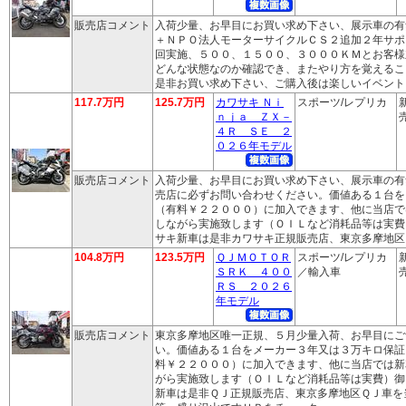
販売店コメント
入荷少量、お早目にお買い求め下さい、展示車の有
＋ＮＰＯ法人モーターサイクルＣＳ２追加２年サポ
回実施、５００、１５００、３０００ＫＭとお客様
どんな状態なのか確認でき、またやり方を覚えるこ
是非お買い求め下さい、ご購入後は楽しいイベント
117.7万円
125.7万円
カワサキ Ｎｉ
スポーツ/レプリカ
ｎｊａ ＺＸ－
売
４Ｒ ＳＥ ２
０２６年モデル
販売店コメント
入荷少量、お早目にお買い求め下さい、展示車の有
売店に必ずお問い合わせください。価値ある１台を
（有料￥２２０００）に加入できます、他に当店で
しながら実施致します（ＯＩＬなど消耗品等は実費
サキ新車は是非カワサキ正規販売店、東京多摩地区
104.8万円
123.5万円
ＱＪＭＯＴＯＲ
スポーツ/レプリカ
ＳＲＫ ４００
／輸入車
売
ＲＳ ２０２６
年モデル
販売店コメント
東京多摩地区唯一正規、５月少量入荷、お早目にご
い。価値ある１台をメーカー３年又は３万キロ保証
料￥２２０００）に加入できます、他に当店では新
がら実施致します（ＯＩＬなど消耗品等は実費）御
新車は是非ＱＪ正規販売店、東京多摩地区ＱＪ車を