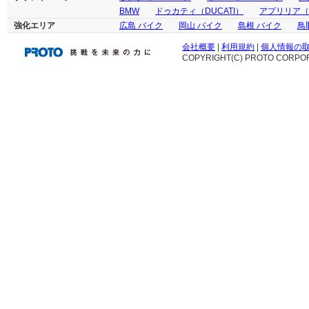
BMW
ドゥカティ（DUCATI）
アプリリア（ap
強化エリア
広島 バイク
岡山 バイク
島根 バイク
鳥
会社概要
|
利用規約
|
個人情報の
COPYRIGHT(C) PROTO CORPOR